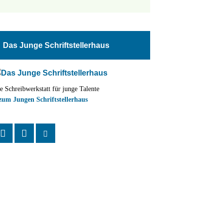
tungen
altung
Das Junge Schriftstellerhaus
en-
ion
e Schreibwerkstatt für junge Talente
,
zum Jungen Schriftstellerhaus
n