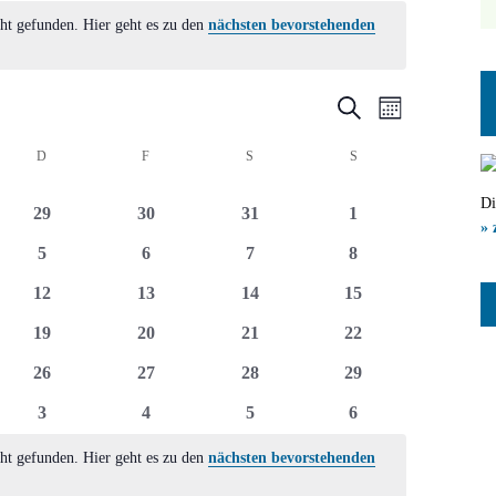
ht gefunden. Hier geht es zu den
nächsten bevorstehenden
Veranstal
Veranst
Suche
Monat
Ansicht
Suche
CH
D
DONNERSTAG
F
FREITAG
S
SAMSTAG
S
SONNTAG
Navigat
und
Di
0
0
0
0
29
30
31
1
Ansichten
» 
ltungen
Veranstaltungen
Veranstaltungen
Veranstaltungen
Veranstaltungen
0
0
0
0
5
6
7
8
Navigatio
ltungen
Veranstaltungen
Veranstaltungen
Veranstaltungen
Veranstaltungen
0
0
0
0
12
13
14
15
ltungen
Veranstaltungen
Veranstaltungen
Veranstaltungen
Veranstaltungen
0
0
0
0
19
20
21
22
ltungen
Veranstaltungen
Veranstaltungen
Veranstaltungen
Veranstaltungen
0
0
0
0
26
27
28
29
ltungen
Veranstaltungen
Veranstaltungen
Veranstaltungen
Veranstaltungen
0
0
0
0
3
4
5
6
ltungen
Veranstaltungen
Veranstaltungen
Veranstaltungen
Veranstaltungen
ht gefunden. Hier geht es zu den
nächsten bevorstehenden