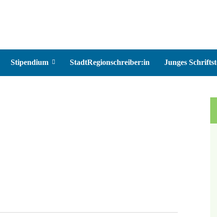
Stipendium
StadtRegionschreiber:in
Junges Schriftst