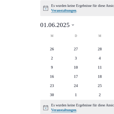
Veranstaltungen
Es wurden keine Ergebnisse für diese Ansic
Hinweis
Veranstaltungen
.
01.06.2025
Datum
Kalender
M
MONTAG
D
DIENSTAG
M
MITTWO
wählen.
von
0
0
0
26
27
28
Veranstaltungen
Veranstaltungen
Veranstaltungen
Veransta
0
0
0
2
3
4
Veranstaltungen
Veranstaltungen
Veransta
0
0
0
9
10
11
Veranstaltungen
Veranstaltungen
Veransta
0
0
0
16
17
18
Veranstaltungen
Veranstaltungen
Veransta
0
0
0
23
24
25
Veranstaltungen
Veranstaltungen
Veransta
0
0
0
30
1
2
Veranstaltungen
Veranstaltungen
Veransta
Es wurden keine Ergebnisse für diese Ansic
Hinweis
Veranstaltungen
.