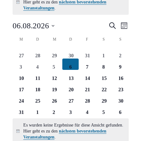
Hier geht es zu den
nächsten bevorstehenden
Hinweis
Veranstaltungen
.
Verans
Vera
06.08.2026
Suche
Monat
Ansi
Suche
Datum
Kalender
M
MONTAG
D
DIENSTAG
M
MITTWOCH
D
DONNERSTAG
F
FREITAG
S
SAMSTAG
S
SONNTAG
Navi
wählen.
und
von
0
0
0
0
0
0
0
27
28
29
30
31
1
2
Ansich
Veranstaltungen
Veranstaltungen
Veranstaltungen
Veranstaltungen
Veranstaltungen
Veranstaltungen
Veranstaltungen
Veranstal
0
0
0
0
0
0
0
3
4
5
6
7
8
9
Naviga
Veranstaltungen
Veranstaltungen
Veranstaltungen
Veranstaltungen
Veranstaltungen
Veranstaltungen
Veranstal
0
0
0
0
0
0
0
10
11
12
13
14
15
16
Veranstaltungen
Veranstaltungen
Veranstaltungen
Veranstaltungen
Veranstaltungen
Veranstaltungen
Veranstal
0
0
0
0
0
0
0
17
18
19
20
21
22
23
Veranstaltungen
Veranstaltungen
Veranstaltungen
Veranstaltungen
Veranstaltungen
Veranstaltungen
Veranstal
0
0
0
0
0
0
0
24
25
26
27
28
29
30
Veranstaltungen
Veranstaltungen
Veranstaltungen
Veranstaltungen
Veranstaltungen
Veranstaltungen
Veranstal
0
0
0
0
0
0
0
31
1
2
3
4
5
6
Veranstaltungen
Veranstaltungen
Veranstaltungen
Veranstaltungen
Veranstaltungen
Veranstaltungen
Veranstal
Es wurden keine Ergebnisse für diese Ansicht gefunden.
Hier geht es zu den
nächsten bevorstehenden
Hinweis
Veranstaltungen
.