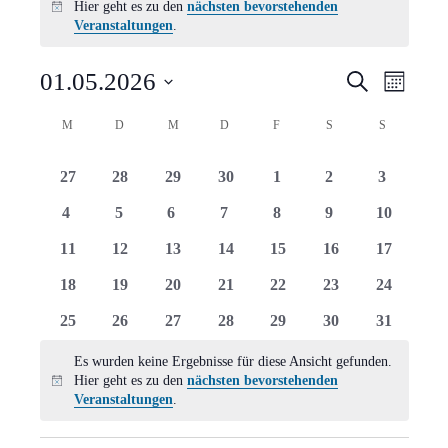
Hier geht es zu den
nächsten bevorstehenden
Hinweis
Veranstaltungen
.
Verans
Vera
01.05.2026
Suche
Monat
Ansi
Suche
Datum
Kalender
M
MONTAG
D
DIENSTAG
M
MITTWOCH
D
DONNERSTAG
F
FREITAG
S
SAMSTAG
S
SONNTAG
Navi
wählen.
und
von
0
0
0
0
0
0
0
27
28
29
30
1
2
3
Ansich
Veranstaltungen
Veranstaltungen
Veranstaltungen
Veranstaltungen
Veranstaltungen
Veranstaltungen
Veranstaltungen
Veranstal
0
0
0
0
0
0
0
4
5
6
7
8
9
10
Naviga
Veranstaltungen
Veranstaltungen
Veranstaltungen
Veranstaltungen
Veranstaltungen
Veranstaltungen
Veranstal
0
0
0
0
0
0
0
11
12
13
14
15
16
17
Veranstaltungen
Veranstaltungen
Veranstaltungen
Veranstaltungen
Veranstaltungen
Veranstaltungen
Veranstal
0
0
0
0
0
0
0
18
19
20
21
22
23
24
Veranstaltungen
Veranstaltungen
Veranstaltungen
Veranstaltungen
Veranstaltungen
Veranstaltungen
Veranstal
0
0
0
0
0
0
0
25
26
27
28
29
30
31
Veranstaltungen
Veranstaltungen
Veranstaltungen
Veranstaltungen
Veranstaltungen
Veranstaltungen
Veranstal
Es wurden keine Ergebnisse für diese Ansicht gefunden.
Hier geht es zu den
nächsten bevorstehenden
Hinweis
Veranstaltungen
.