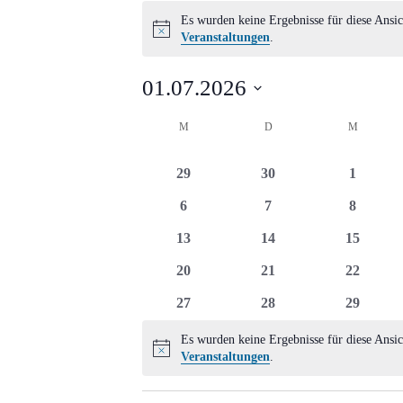
Veranstaltungen
Es wurden keine Ergebnisse für diese Ansic
Hinweis
Veranstaltungen
.
01.07.2026
Datum
Kalender
M
MONTAG
D
DIENSTAG
M
MITTWO
wählen.
von
0
0
0
29
30
1
Veranstaltungen
Veranstaltungen
Veranstaltungen
Veransta
0
0
0
6
7
8
Veranstaltungen
Veranstaltungen
Veransta
0
0
0
13
14
15
Veranstaltungen
Veranstaltungen
Veransta
0
0
0
20
21
22
Veranstaltungen
Veranstaltungen
Veransta
0
0
0
27
28
29
Veranstaltungen
Veranstaltungen
Veransta
Es wurden keine Ergebnisse für diese Ansic
Hinweis
Veranstaltungen
.