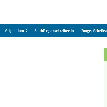
Stipendium
StadtRegionschreiber:in
Junges Schriftst