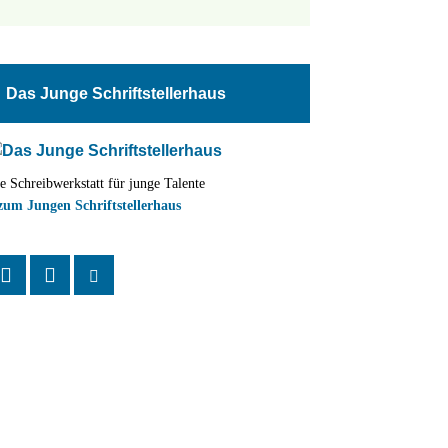
tungen
altung
Das Junge Schriftstellerhaus
en-
ion
e Schreibwerkstatt für junge Talente
,
zum Jungen Schriftstellerhaus
n