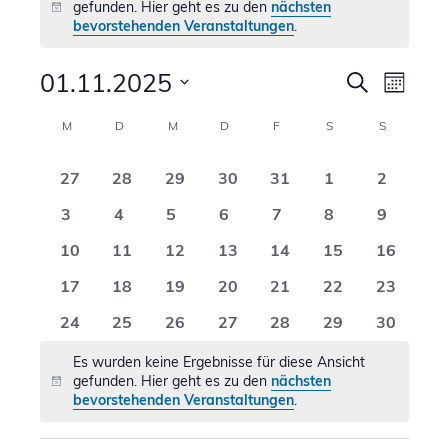
gefunden. Hier geht es zu den
nächsten
Hinweis
bevorstehenden Veranstaltungen
.
Verans
01.11.2025
Vera
Suche
Monat
Ansi
Suche
Datum
Kalender
M
MONTAG
D
DIENSTAG
M
MITTWOCH
D
DONNERSTAG
F
FREITAG
S
SAMSTAG
S
SONNTAG
Navi
wählen.
und
von
0
0
0
0
0
0
0
27
28
29
30
31
1
2
Ansicht
Veranstaltungen
Veranstaltungen
Veranstaltungen
Veranstaltungen
Veranstaltungen
Veranstaltungen
Veranstaltunge
Veransta
0
0
0
0
0
0
0
3
4
5
6
7
8
9
Naviga
Veranstaltungen
Veranstaltungen
Veranstaltungen
Veranstaltungen
Veranstaltungen
Veranstaltunge
Veransta
0
0
0
0
0
0
0
10
11
12
13
14
15
16
Veranstaltungen
Veranstaltungen
Veranstaltungen
Veranstaltungen
Veranstaltungen
Veranstaltunge
Veransta
0
0
0
0
0
0
0
17
18
19
20
21
22
23
Veranstaltungen
Veranstaltungen
Veranstaltungen
Veranstaltungen
Veranstaltungen
Veranstaltunge
Veransta
0
0
0
0
0
0
0
24
25
26
27
28
29
30
Veranstaltungen
Veranstaltungen
Veranstaltungen
Veranstaltungen
Veranstaltungen
Veranstaltunge
Veransta
Es wurden keine Ergebnisse für diese Ansicht
gefunden. Hier geht es zu den
nächsten
Hinweis
bevorstehenden Veranstaltungen
.