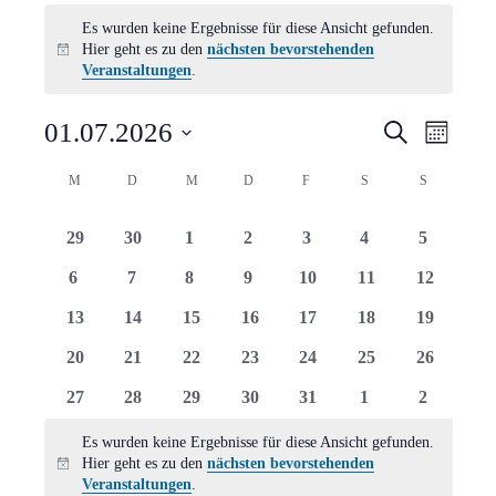
Veranstaltungen
Es wurden keine Ergebnisse für diese Ansicht gefunden.
Hier geht es zu den
nächsten bevorstehenden
Hinweis
Veranstaltungen
.
Verans
Vera
01.07.2026
Suche
Monat
Ansi
Suche
Datum
Kalender
M
MONTAG
D
DIENSTAG
M
MITTWOCH
D
DONNERSTAG
F
FREITAG
S
SAMSTAG
S
SONNTAG
Navi
wählen.
und
von
0
0
0
0
0
0
0
29
30
1
2
3
4
5
Ansich
Veranstaltungen
Veranstaltungen
Veranstaltungen
Veranstaltungen
Veranstaltungen
Veranstaltungen
Veranstaltungen
Veranstal
0
0
0
0
0
0
0
6
7
8
9
10
11
12
Naviga
Veranstaltungen
Veranstaltungen
Veranstaltungen
Veranstaltungen
Veranstaltungen
Veranstaltungen
Veranstal
0
0
0
0
0
0
0
13
14
15
16
17
18
19
Veranstaltungen
Veranstaltungen
Veranstaltungen
Veranstaltungen
Veranstaltungen
Veranstaltungen
Veranstal
0
0
0
0
0
0
0
20
21
22
23
24
25
26
Veranstaltungen
Veranstaltungen
Veranstaltungen
Veranstaltungen
Veranstaltungen
Veranstaltungen
Veranstal
0
0
0
0
0
0
0
27
28
29
30
31
1
2
Veranstaltungen
Veranstaltungen
Veranstaltungen
Veranstaltungen
Veranstaltungen
Veranstaltungen
Veranstal
Es wurden keine Ergebnisse für diese Ansicht gefunden.
Hier geht es zu den
nächsten bevorstehenden
Hinweis
Veranstaltungen
.