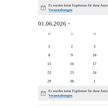
Veranstaltungen
Es wurden keine Ergebnisse für diese Ansic
Hinweis
Veranstaltungen
.
01.06.2026
Datum
Kalender
M
MONTAG
D
DIENSTAG
M
MITTWO
wählen.
von
0
0
0
1
2
3
Veranstaltungen
Veranstaltungen
Veranstaltungen
Veransta
0
0
0
8
9
10
Veranstaltungen
Veranstaltungen
Veransta
0
0
0
15
16
17
Veranstaltungen
Veranstaltungen
Veransta
0
0
0
22
23
24
Veranstaltungen
Veranstaltungen
Veransta
0
0
0
29
30
1
Veranstaltungen
Veranstaltungen
Veransta
Es wurden keine Ergebnisse für diese Ansic
Hinweis
Veranstaltungen
.