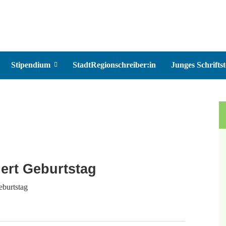
Stipendium
StadtRegionschreiber:in
Junges Schriftst
iert Geburtstag
eburtstag