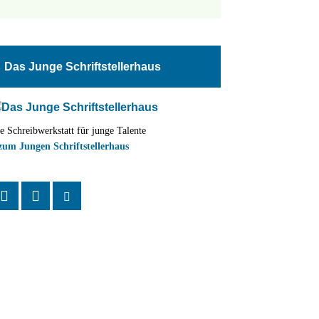
tungen
altung
Das Junge Schriftstellerhaus
en-
ion
e Schreibwerkstatt für junge Talente
,
zum Jungen Schriftstellerhaus
n