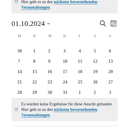
Hier geht es zu den
nächsten bevorstehenden
Hinweis
Veranstaltungen
.
Verans
Vera
01.10.2024
Suche
Monat
Ansi
Suche
Datum
Kalender
M
MONTAG
D
DIENSTAG
M
MITTWOCH
D
DONNERSTAG
F
FREITAG
S
SAMSTAG
S
SONNTAG
Navi
wählen.
und
von
0
0
0
0
0
0
0
30
1
2
3
4
5
6
Ansich
Veranstaltungen
Veranstaltungen
Veranstaltungen
Veranstaltungen
Veranstaltungen
Veranstaltungen
Veranstaltungen
Veranstal
0
0
0
0
0
0
0
7
8
9
10
11
12
13
Naviga
Veranstaltungen
Veranstaltungen
Veranstaltungen
Veranstaltungen
Veranstaltungen
Veranstaltungen
Veranstal
0
0
0
0
0
0
0
14
15
16
17
18
19
20
Veranstaltungen
Veranstaltungen
Veranstaltungen
Veranstaltungen
Veranstaltungen
Veranstaltungen
Veranstal
0
0
0
0
0
0
0
21
22
23
24
25
26
27
Veranstaltungen
Veranstaltungen
Veranstaltungen
Veranstaltungen
Veranstaltungen
Veranstaltungen
Veranstal
0
0
0
0
0
0
0
28
29
30
31
1
2
3
Veranstaltungen
Veranstaltungen
Veranstaltungen
Veranstaltungen
Veranstaltungen
Veranstaltungen
Veranstal
Es wurden keine Ergebnisse für diese Ansicht gefunden.
Hier geht es zu den
nächsten bevorstehenden
Hinweis
Veranstaltungen
.