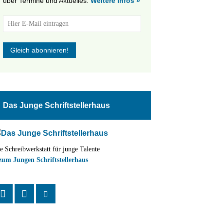
über Termine und Aktuelles.
Weitere Infos »
tungen
altung
Das Junge Schriftstellerhaus
en-
ion
e Schreibwerkstatt für junge Talente
,
zum Jungen Schriftstellerhaus
n