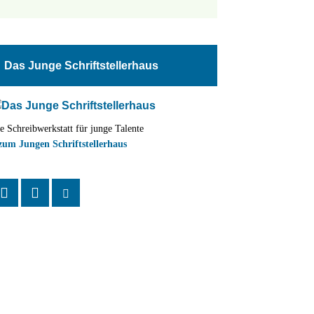
tungen
altung
Das Junge Schriftstellerhaus
en-
ion
e Schreibwerkstatt für junge Talente
,
zum Jungen Schriftstellerhaus
n