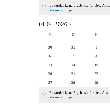
Veranstaltungen
Es wurden keine Ergebnisse für diese Ansic
Hinweis
Veranstaltungen
.
01.04.2026
Datum
Kalender
M
MONTAG
D
DIENSTAG
M
MITTWO
wählen.
von
0
0
0
30
31
1
Veranstaltungen
Veranstaltungen
Veranstaltungen
Veransta
0
0
0
6
7
8
Veranstaltungen
Veranstaltungen
Veransta
0
0
0
13
14
15
Veranstaltungen
Veranstaltungen
Veransta
0
0
0
20
21
22
Veranstaltungen
Veranstaltungen
Veransta
0
0
0
27
28
29
Veranstaltungen
Veranstaltungen
Veransta
Es wurden keine Ergebnisse für diese Ansic
Hinweis
Veranstaltungen
.