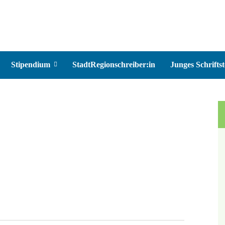
Stipendium
StadtRegionschreiber:in
Junges Schriftst