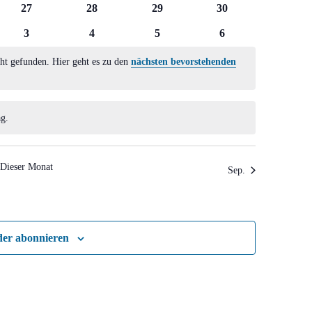
0
0
0
0
27
28
29
30
ltungen
Veranstaltungen
Veranstaltungen
Veranstaltungen
Veranstaltungen
0
0
0
0
3
4
5
6
ltungen
Veranstaltungen
Veranstaltungen
Veranstaltungen
Veranstaltungen
ht gefunden. Hier geht es zu den
nächsten bevorstehenden
g.
Dieser Monat
Sep.
der abonnieren