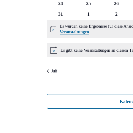
0
0
0
24
25
26
Veranstaltungen
Veranstaltungen
Veransta
0
0
0
31
1
2
Veranstaltungen
Veranstaltungen
Veransta
Es wurden keine Ergebnisse für diese Ansic
Hinweis
Veranstaltungen
.
Es gibt keine Veranstaltungen an diesem Ta
Hinweis
Juli
Kalen