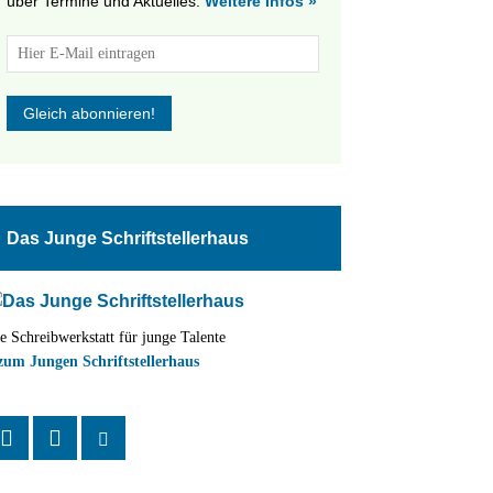
über Termine und Aktuelles.
Weitere Infos »
tungen
altung
Das Junge Schriftstellerhaus
en-
ion
e Schreibwerkstatt für junge Talente
,
zum Jungen Schriftstellerhaus
n