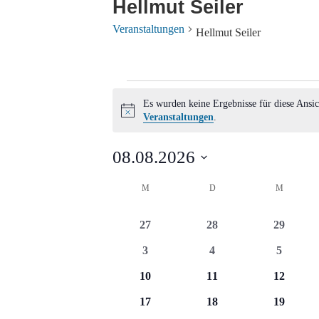
Hellmut Seiler
Veranstaltungen
Hellmut Seiler
Veranstaltungen
Es wurden keine Ergebnisse für diese Ansic
Hinweis
Veranstaltungen
.
08.08.2026
Datum
Kalender
M
MONTAG
D
DIENSTAG
M
MITTWO
wählen.
von
0
0
0
27
28
29
Veranstaltungen
Veranstaltungen
Veranstaltungen
Veransta
0
0
0
3
4
5
Veranstaltungen
Veranstaltungen
Veransta
0
0
0
10
11
12
Veranstaltungen
Veranstaltungen
Veransta
0
0
0
17
18
19
Veranstaltungen
Veranstaltungen
Veransta