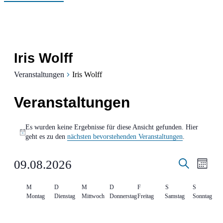
Iris Wolff
Veranstaltungen
Iris Wolff
Veranstaltungen
Es wurden keine Ergebnisse für diese Ansicht gefunden. Hier
Hinweis
geht es zu den
nächsten bevorstehenden Veranstaltungen
.
Verans
Ver
09.08.2026
Monat
Suche
Ans
Suche
Datum
Kalender
M
D
M
D
F
S
S
Nav
wählen.
und
Montag
Dienstag
Mittwoch
Donnerstag
Freitag
Samstag
Sonntag
von
Ansich
0
0
0
0
0
0
0
27
28
29
30
31
1
2