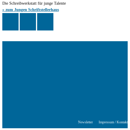
Die Schreibwerkstatt für junge Talente
» zum Jungen Schriftstellerhaus
Das Schriftstellerhaus ist ein beliebter Treffpunkt für Autorinnen und
Autoren aus Stuttgart und der Region sowie ein Veranstaltungsort für
Lesungen, Tagungen und Schreibwerkstätten.
© Stuttgarter Schriftstellerhaus
Newsletter
Impressum / Kontakt