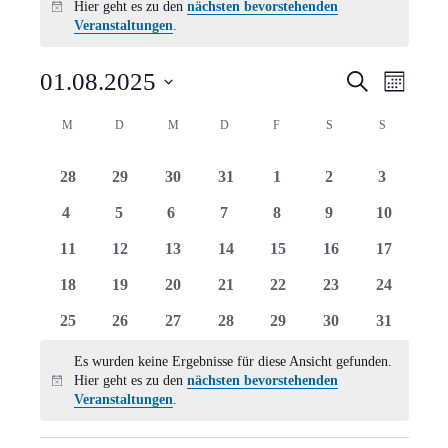
Hier geht es zu den
nächsten bevorstehenden
Hinweis
Veranstaltungen
.
Verans
Vera
01.08.2025
Suche
Monat
Ansi
Suche
Datum
Kalender
M
MONTAG
D
DIENSTAG
M
MITTWOCH
D
DONNERSTAG
F
FREITAG
S
SAMSTAG
S
SONNTAG
Navi
wählen.
und
von
0
0
0
0
0
0
0
28
29
30
31
1
2
3
Ansich
Veranstaltungen
Veranstaltungen
Veranstaltungen
Veranstaltungen
Veranstaltungen
Veranstaltungen
Veranstaltungen
Veranstal
0
0
0
0
0
0
0
4
5
6
7
8
9
10
Naviga
Veranstaltungen
Veranstaltungen
Veranstaltungen
Veranstaltungen
Veranstaltungen
Veranstaltungen
Veranstal
0
0
0
0
0
0
0
11
12
13
14
15
16
17
Veranstaltungen
Veranstaltungen
Veranstaltungen
Veranstaltungen
Veranstaltungen
Veranstaltungen
Veranstal
0
0
0
0
0
0
0
18
19
20
21
22
23
24
Veranstaltungen
Veranstaltungen
Veranstaltungen
Veranstaltungen
Veranstaltungen
Veranstaltungen
Veranstal
0
0
0
0
0
0
0
25
26
27
28
29
30
31
Veranstaltungen
Veranstaltungen
Veranstaltungen
Veranstaltungen
Veranstaltungen
Veranstaltungen
Veranstal
Es wurden keine Ergebnisse für diese Ansicht gefunden.
Hier geht es zu den
nächsten bevorstehenden
Hinweis
Veranstaltungen
.