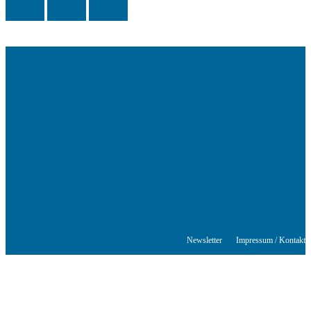
Das Schriftstellerhaus ist ein beliebter Treffpunkt für Autorinnen und
Autoren aus Stuttgart und der Region sowie ein Veranstaltungsort für
Lesungen, Tagungen und Schreibwerkstätten.
© Stuttgarter Schriftstellerhaus
Newsletter
Impressum / Kontakt