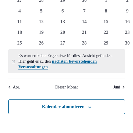
27
28
29
30
1
2
Ansich
Veranstaltungen
Veranstaltungen
Veranstaltungen
Veranstaltungen
Veranstaltungen
Veranstaltun
Ver
0
0
0
0
0
0
4
5
6
7
8
9
Naviga
Veranstaltungen
Veranstaltungen
Veranstaltungen
Veranstaltungen
Veranstaltun
Ver
0
0
0
0
0
0
11
12
13
14
15
16
Veranstaltungen
Veranstaltungen
Veranstaltungen
Veranstaltungen
Veranstaltung
Ver
0
0
0
0
0
0
18
19
20
21
22
23
Veranstaltungen
Veranstaltungen
Veranstaltungen
Veranstaltungen
Veranstaltung
Ver
0
0
0
0
0
0
25
26
27
28
29
30
Veranstaltungen
Veranstaltungen
Veranstaltungen
Veranstaltungen
Veranstaltung
Ver
Es wurden keine Ergebnisse für diese Ansicht gefunden.
Hier geht es zu den
nächsten bevorstehenden
Hinweis
Veranstaltungen
.
Apr.
Dieser Monat
Juni
Kalender abonnieren