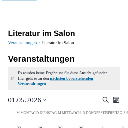
Literatur im Salon
Veranstaltungen
Literatur im Salon
Veranstaltungen
Es wurden keine Ergebnisse für diese Ansicht gefunden.
Hier geht es zu den
nächsten bevorstehenden
Hinweis
Veranstaltungen
.
Verans
Ver
01.05.2026
Suche
Monat
Ans
Datum
Suche
Kalender
M
MONTAG
D
DIENSTAG
M
MITTWOCH
D
DONNERSTAG
F
FREITAG
S
wählen.
Nav
und
von
0
0
0
0
0
0