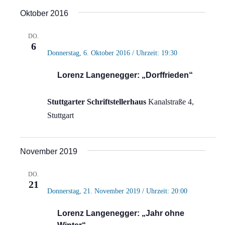
Ansi
Suche
Datum
Oktober 2016
Navi
wählen.
und
DO.
Ansich
6
Donnerstag, 6. Oktober 2016 / Uhrzeit: 19:30
Naviga
Lorenz Langenegger: „Dorffrieden“
Stuttgarter Schriftstellerhaus
Kanalstraße 4,
Stuttgart
November 2019
DO.
21
Donnerstag, 21. November 2019 / Uhrzeit: 20:00
Lorenz Langenegger: „Jahr ohne