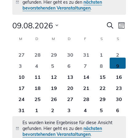
gefunden. Hier geht es zu den
nächsten
Hinweis
bevorstehenden Veranstaltungen
.
Verans
09.08.2026
Vera
Suche
Monat
Ansi
Suche
Datum
Kalender
M
MONTAG
D
DIENSTAG
M
MITTWOCH
D
DONNERSTAG
F
FREITAG
S
SAMSTAG
S
SONNTAG
Navi
wählen.
und
von
0
0
0
0
0
0
0
27
28
29
30
31
1
2
Ansicht
Veranstaltungen
Veranstaltungen
Veranstaltungen
Veranstaltungen
Veranstaltungen
Veranstaltungen
Veranstaltunge
Veransta
0
0
0
0
0
0
0
3
4
5
6
7
8
9
Naviga
Veranstaltungen
Veranstaltungen
Veranstaltungen
Veranstaltungen
Veranstaltungen
Veranstaltunge
Veransta
0
0
0
0
0
0
0
10
11
12
13
14
15
16
Veranstaltungen
Veranstaltungen
Veranstaltungen
Veranstaltungen
Veranstaltungen
Veranstaltunge
Veransta
0
0
0
0
0
0
0
17
18
19
20
21
22
23
Veranstaltungen
Veranstaltungen
Veranstaltungen
Veranstaltungen
Veranstaltungen
Veranstaltunge
Veransta
0
0
0
0
0
0
0
24
25
26
27
28
29
30
Veranstaltungen
Veranstaltungen
Veranstaltungen
Veranstaltungen
Veranstaltungen
Veranstaltunge
Veransta
0
0
0
0
0
0
0
31
1
2
3
4
5
6
Veranstaltungen
Veranstaltungen
Veranstaltungen
Veranstaltungen
Veranstaltungen
Veranstaltunge
Veransta
Es wurden keine Ergebnisse für diese Ansicht
gefunden. Hier geht es zu den
nächsten
Hinweis
bevorstehenden Veranstaltungen
.