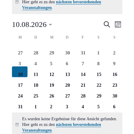
Hier geht es zu den
nächsten bevorstehenden
Hinweis
Veranstaltungen
.
Verans
Vera
10.08.2026
Suche
Monat
Ansi
Suche
Datum
Kalender
M
MONTAG
D
DIENSTAG
M
MITTWOCH
D
DONNERSTAG
F
FREITAG
S
SAMSTAG
S
SONNTAG
Navi
wählen.
und
von
0
0
0
0
0
0
0
27
28
29
30
31
1
2
Ansich
Veranstaltungen
Veranstaltungen
Veranstaltungen
Veranstaltungen
Veranstaltungen
Veranstaltungen
Veranstaltungen
Veranstal
0
0
0
0
0
0
0
3
4
5
6
7
8
9
Naviga
Veranstaltungen
Veranstaltungen
Veranstaltungen
Veranstaltungen
Veranstaltungen
Veranstaltungen
Veranstal
0
0
0
0
0
0
0
10
11
12
13
14
15
16
Veranstaltungen
Veranstaltungen
Veranstaltungen
Veranstaltungen
Veranstaltungen
Veranstaltungen
Veranstal
0
0
0
0
0
0
0
17
18
19
20
21
22
23
Veranstaltungen
Veranstaltungen
Veranstaltungen
Veranstaltungen
Veranstaltungen
Veranstaltungen
Veranstal
0
0
0
0
0
0
0
24
25
26
27
28
29
30
Veranstaltungen
Veranstaltungen
Veranstaltungen
Veranstaltungen
Veranstaltungen
Veranstaltungen
Veranstal
0
0
0
0
0
0
0
31
1
2
3
4
5
6
Veranstaltungen
Veranstaltungen
Veranstaltungen
Veranstaltungen
Veranstaltungen
Veranstaltungen
Veranstal
Es wurden keine Ergebnisse für diese Ansicht gefunden.
Hier geht es zu den
nächsten bevorstehenden
Hinweis
Veranstaltungen
.