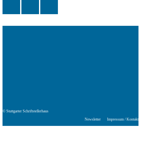
Das Schriftstellerhaus ist ein beliebter Treffpunkt für Autorinnen und
Autoren aus Stuttgart und der Region sowie ein Veranstaltungsort für
Lesungen, Tagungen und Schreibwerkstätten.
© Stuttgarter Schriftstellerhaus
Newsletter
Impressum / Kontakt