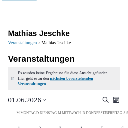
Mathias Jeschke
Veranstaltungen
Mathias Jeschke
Veranstaltungen
Es wurden keine Ergebnisse für diese Ansicht gefunden.
Hier geht es zu den
nächsten bevorstehenden
Hinweis
Veranstaltungen
.
Verans
Ver
01.06.2026
Suche
Monat
Ans
Datum
Suche
Kalender
M
MONTAG
D
DIENSTAG
M
MITTWOCH
D
DONNERSTAG
F
FREITAG
S
wählen.
Nav
und
von
0
0
0
0
0
0