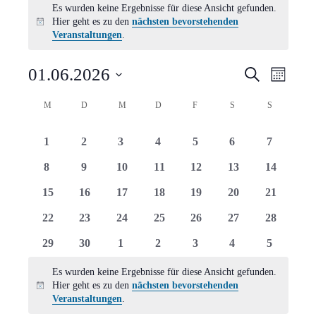
Es wurden keine Ergebnisse für diese Ansicht gefunden.
Hier geht es zu den
nächsten bevorstehenden
Hinweis
Veranstaltungen
.
Verans
Vera
01.06.2026
Suche
Monat
Ansi
Suche
Datum
Kalender
M
MONTAG
D
DIENSTAG
M
MITTWOCH
D
DONNERSTAG
F
FREITAG
S
SAMSTAG
S
SONNTAG
Navi
wählen.
und
von
0
0
0
0
0
0
0
1
2
3
4
5
6
7
Ansich
Veranstaltungen
Veranstaltungen
Veranstaltungen
Veranstaltungen
Veranstaltungen
Veranstaltungen
Veranstaltungen
Veranstal
0
0
0
0
0
0
0
8
9
10
11
12
13
14
Naviga
Veranstaltungen
Veranstaltungen
Veranstaltungen
Veranstaltungen
Veranstaltungen
Veranstaltungen
Veranstal
0
0
0
0
0
0
0
15
16
17
18
19
20
21
Veranstaltungen
Veranstaltungen
Veranstaltungen
Veranstaltungen
Veranstaltungen
Veranstaltungen
Veranstal
0
0
0
0
0
0
0
22
23
24
25
26
27
28
Veranstaltungen
Veranstaltungen
Veranstaltungen
Veranstaltungen
Veranstaltungen
Veranstaltungen
Veranstal
0
0
0
0
0
0
0
29
30
1
2
3
4
5
Veranstaltungen
Veranstaltungen
Veranstaltungen
Veranstaltungen
Veranstaltungen
Veranstaltungen
Veranstal
Es wurden keine Ergebnisse für diese Ansicht gefunden.
Hier geht es zu den
nächsten bevorstehenden
Hinweis
Veranstaltungen
.