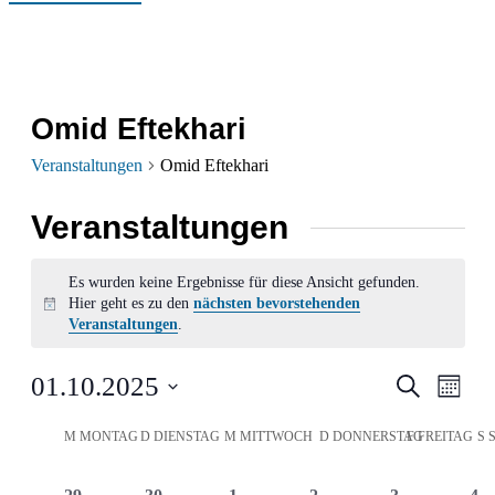
Omid Eftekhari
Veranstaltungen
Omid Eftekhari
Veranstaltungen
Es wurden keine Ergebnisse für diese Ansicht gefunden.
Hier geht es zu den
nächsten bevorstehenden
Hinweis
Veranstaltungen
.
Verans
Ver
01.10.2025
Suche
Monat
Ans
Datum
Suche
Kalender
M
MONTAG
D
DIENSTAG
M
MITTWOCH
D
DONNERSTAG
F
FREITAG
S
wählen.
Nav
und
von
0
0
0
0
0
0