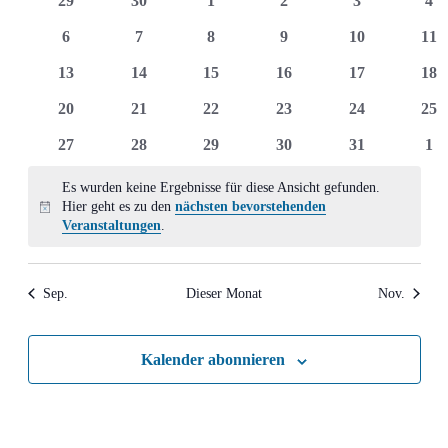
29
30
1
2
3
4
Ansich
Veranstaltungen
Veranstaltungen
Veranstaltungen
Veranstaltungen
Veranstaltungen
Veranstaltun
Ver
0
0
0
0
0
0
6
7
8
9
10
11
Naviga
Veranstaltungen
Veranstaltungen
Veranstaltungen
Veranstaltungen
Veranstaltung
Ver
0
0
0
0
0
0
13
14
15
16
17
18
Veranstaltungen
Veranstaltungen
Veranstaltungen
Veranstaltungen
Veranstaltung
Ver
0
0
0
0
0
0
20
21
22
23
24
25
Veranstaltungen
Veranstaltungen
Veranstaltungen
Veranstaltungen
Veranstaltung
Ver
0
0
0
0
0
0
27
28
29
30
31
1
Veranstaltungen
Veranstaltungen
Veranstaltungen
Veranstaltungen
Veranstaltung
Ver
Es wurden keine Ergebnisse für diese Ansicht gefunden.
Hier geht es zu den
nächsten bevorstehenden
Hinweis
Veranstaltungen
.
Sep.
Dieser Monat
Nov.
Kalender abonnieren