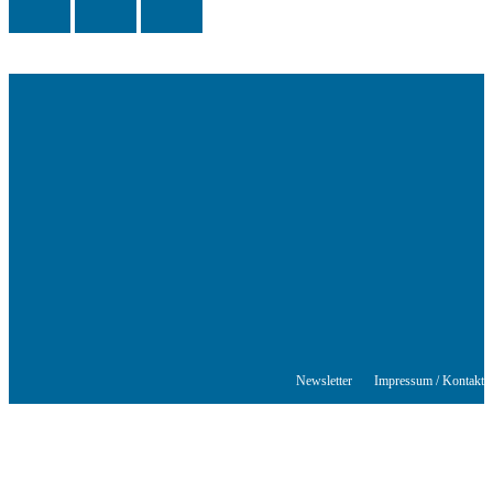
Das Schriftstellerhaus ist ein beliebter Treffpunkt für Autorinnen und
Autoren aus Stuttgart und der Region sowie ein Veranstaltungsort für
Lesungen, Tagungen und Schreibwerkstätten.
© Stuttgarter Schriftstellerhaus
Newsletter
Impressum / Kontakt