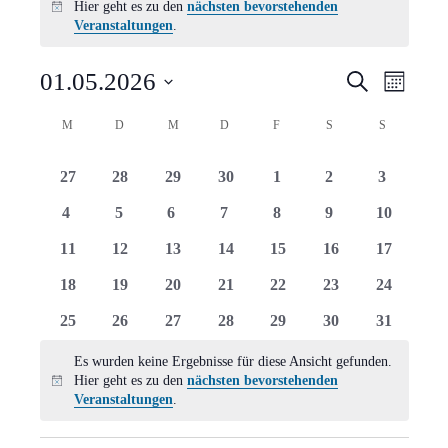
Hier geht es zu den
nächsten bevorstehenden
Hinweis
Veranstaltungen
.
Verans
Vera
01.05.2026
Suche
Monat
Ansi
Suche
Datum
Kalender
M
MONTAG
D
DIENSTAG
M
MITTWOCH
D
DONNERSTAG
F
FREITAG
S
SAMSTAG
S
SONNTAG
Navi
wählen.
und
von
0
0
0
0
0
0
0
27
28
29
30
1
2
3
Ansich
Veranstaltungen
Veranstaltungen
Veranstaltungen
Veranstaltungen
Veranstaltungen
Veranstaltungen
Veranstaltungen
Veranstal
0
0
0
0
0
0
0
4
5
6
7
8
9
10
Naviga
Veranstaltungen
Veranstaltungen
Veranstaltungen
Veranstaltungen
Veranstaltungen
Veranstaltungen
Veranstal
0
0
0
0
0
0
0
11
12
13
14
15
16
17
Veranstaltungen
Veranstaltungen
Veranstaltungen
Veranstaltungen
Veranstaltungen
Veranstaltungen
Veranstal
0
0
0
0
0
0
0
18
19
20
21
22
23
24
Veranstaltungen
Veranstaltungen
Veranstaltungen
Veranstaltungen
Veranstaltungen
Veranstaltungen
Veranstal
0
0
0
0
0
0
0
25
26
27
28
29
30
31
Veranstaltungen
Veranstaltungen
Veranstaltungen
Veranstaltungen
Veranstaltungen
Veranstaltungen
Veranstal
Es wurden keine Ergebnisse für diese Ansicht gefunden.
Hier geht es zu den
nächsten bevorstehenden
Hinweis
Veranstaltungen
.