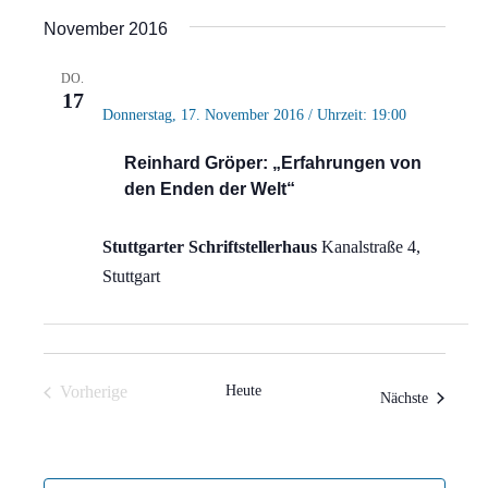
Ansi
Suche
Datum
November 2016
Navi
wählen.
und
DO.
Ansich
17
Donnerstag, 17. November 2016 / Uhrzeit: 19:00
Naviga
Reinhard Gröper: „Erfahrungen von
den Enden der Welt“
Stuttgarter Schriftstellerhaus
Kanalstraße 4,
Stuttgart
Vorherige
Heute
Veranstal
Nächste
Veranstaltungen