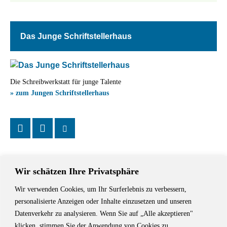
Das Junge Schriftstellerhaus
Die Schreibwerkstatt für junge Talente
» zum Jungen Schriftstellerhaus
Wir schätzen Ihre Privatsphäre
Wir verwenden Cookies, um Ihr Surferlebnis zu verbessern,
Das Schriftstellerhaus ist ein beliebter Treffpunkt für Autorinnen und
personalisierte Anzeigen oder Inhalte einzusetzen und unseren
Autoren aus Stuttgart und der Region sowie ein Veranstaltungsort für
Datenverkehr zu analysieren. Wenn Sie auf „Alle akzeptieren"
Lesungen, Tagungen und Schreibwerkstätten.
klicken, stimmen Sie der Anwendung von Cookies zu.