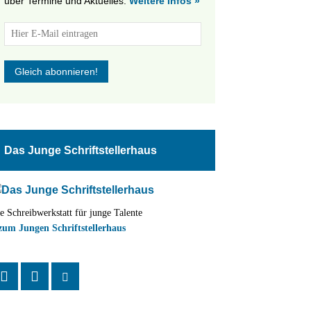
über Termine und Aktuelles.
Weitere Infos »
tungen
altung
Das Junge Schriftstellerhaus
en-
ion
e Schreibwerkstatt für junge Talente
,
zum Jungen Schriftstellerhaus
n