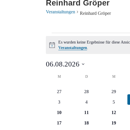
Reinhard Gröper
Veranstaltungen
Reinhard Gröper
Veranstaltungen
Es wurden keine Ergebnisse für diese Ansic
Hinweis
Veranstaltungen
.
06.08.2026
Datum
Kalender
M
MONTAG
D
DIENSTAG
M
MITTWO
wählen.
von
0
0
0
27
28
29
Veranstaltungen
Veranstaltungen
Veranstaltungen
Veransta
0
0
0
3
4
5
Veranstaltungen
Veranstaltungen
Veransta
0
0
0
10
11
12
Veranstaltungen
Veranstaltungen
Veransta
0
0
0
17
18
19
Veranstaltungen
Veranstaltungen
Veransta