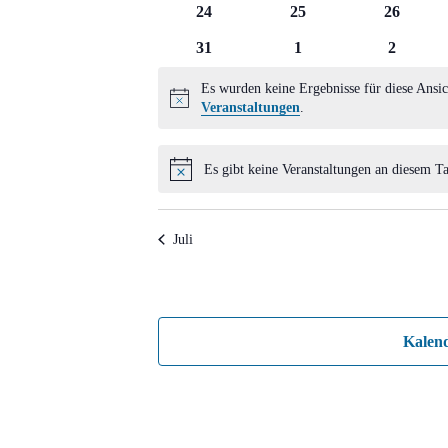
0
0
0
24
25
26
Veranstaltungen
Veranstaltungen
Veransta
0
0
0
31
1
2
Veranstaltungen
Veranstaltungen
Veransta
Es wurden keine Ergebnisse für diese Ansic
Hinweis
Veranstaltungen
.
Es gibt keine Veranstaltungen an diesem Ta
Hinweis
Juli
Kalen