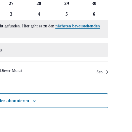
0
0
0
0
27
28
29
30
ltungen
Veranstaltungen
Veranstaltungen
Veranstaltungen
Veranstaltungen
0
0
0
0
3
4
5
6
ltungen
Veranstaltungen
Veranstaltungen
Veranstaltungen
Veranstaltungen
ht gefunden. Hier geht es zu den
nächsten bevorstehenden
g.
Dieser Monat
Sep.
der abonnieren