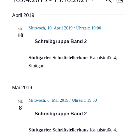
Verans
Liste
Ansi
Suche
Datum
April 2019
Navi
wählen.
und
Mittwoch, 10. April 2019 / Uhrzeit: 19:00
MI.
Ansich
10
Schreibgruppe Band 2
Naviga
Stuttgarter Schriftstellerhaus
Kanalstraße 4,
Stuttgart
Mai 2019
Mittwoch, 8. Mai 2019 / Uhrzeit: 19:30
MI.
8
Schreibgruppe Band 2
Stuttgarter Schriftstellerhaus
Kanalstraße 4,