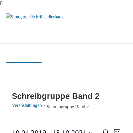
Menü
Schreibgruppe Band 2
Veranstaltungen
Schreibgruppe Band 2
Veranstaltungen
Vera
10.04.2019
 - 
13.10.2021
Suche