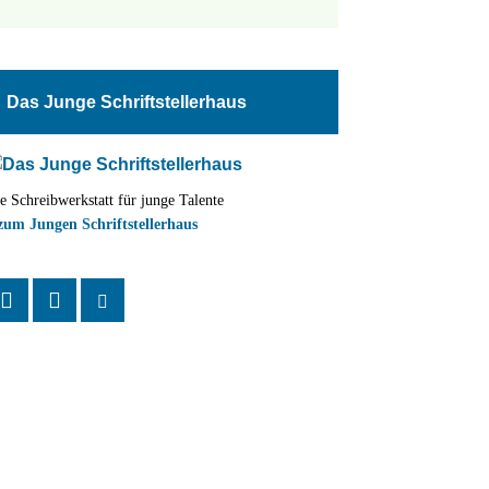
tungen
altung
Das Junge Schriftstellerhaus
en-
ion
e Schreibwerkstatt für junge Talente
,
zum Jungen Schriftstellerhaus
n