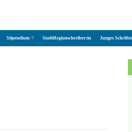
Stipendium
StadtRegionschreiber:in
Junges Schriftst