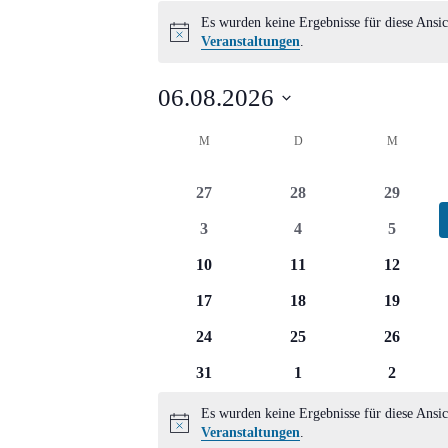
Veranstaltungen
Es wurden keine Ergebnisse für diese Ansic
Hinweis
Veranstaltungen
.
06.08.2026
Datum
Kalender
M
MONTAG
D
DIENSTAG
M
MITTWO
wählen.
von
0
0
0
27
28
29
Veranstaltungen
Veranstaltungen
Veranstaltungen
Veransta
0
0
0
3
4
5
Veranstaltungen
Veranstaltungen
Veransta
0
0
0
10
11
12
Veranstaltungen
Veranstaltungen
Veransta
0
0
0
17
18
19
Veranstaltungen
Veranstaltungen
Veransta
0
0
0
24
25
26
Veranstaltungen
Veranstaltungen
Veransta
0
0
0
31
1
2
Veranstaltungen
Veranstaltungen
Veransta
Es wurden keine Ergebnisse für diese Ansic
Hinweis
Veranstaltungen
.