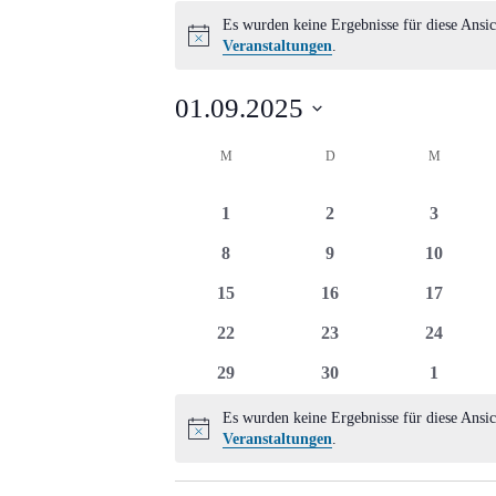
Veranstaltungen
Es wurden keine Ergebnisse für diese Ansic
Hinweis
Veranstaltungen
.
01.09.2025
Datum
Kalender
M
MONTAG
D
DIENSTAG
M
MITTWO
wählen.
von
0
0
0
1
2
3
Veranstaltungen
Veranstaltungen
Veranstaltungen
Veransta
0
0
0
8
9
10
Veranstaltungen
Veranstaltungen
Veransta
0
0
0
15
16
17
Veranstaltungen
Veranstaltungen
Veransta
0
0
0
22
23
24
Veranstaltungen
Veranstaltungen
Veransta
0
0
0
29
30
1
Veranstaltungen
Veranstaltungen
Veransta
Es wurden keine Ergebnisse für diese Ansic
Hinweis
Veranstaltungen
.