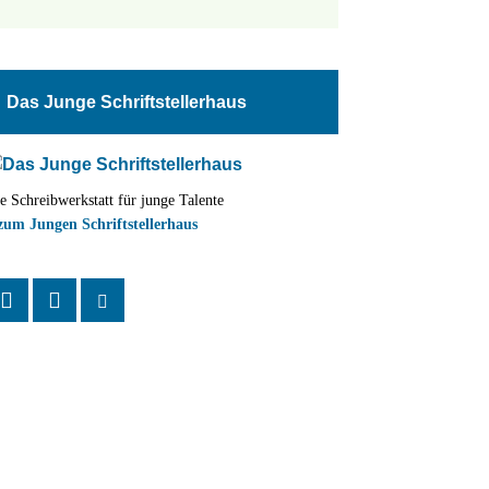
tungen
altung
Das Junge Schriftstellerhaus
en-
ion
e Schreibwerkstatt für junge Talente
,
zum Jungen Schriftstellerhaus
n