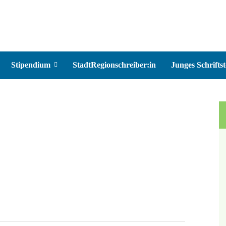
Stipendium
StadtRegionschreiber:in
Junges Schriftst