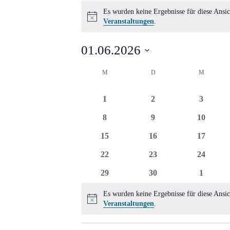
Veranstaltungen
Es wurden keine Ergebnisse für diese Ansic
Hinweis
Veranstaltungen
.
01.06.2026
Datum
Kalender
M
MONTAG
D
DIENSTAG
M
MITTWO
wählen.
von
0
0
0
1
2
3
Veranstaltungen
Veranstaltungen
Veranstaltungen
Veransta
0
0
0
8
9
10
Veranstaltungen
Veranstaltungen
Veransta
0
0
0
15
16
17
Veranstaltungen
Veranstaltungen
Veransta
0
0
0
22
23
24
Veranstaltungen
Veranstaltungen
Veransta
0
0
0
29
30
1
Veranstaltungen
Veranstaltungen
Veransta
Es wurden keine Ergebnisse für diese Ansic
Hinweis
Veranstaltungen
.