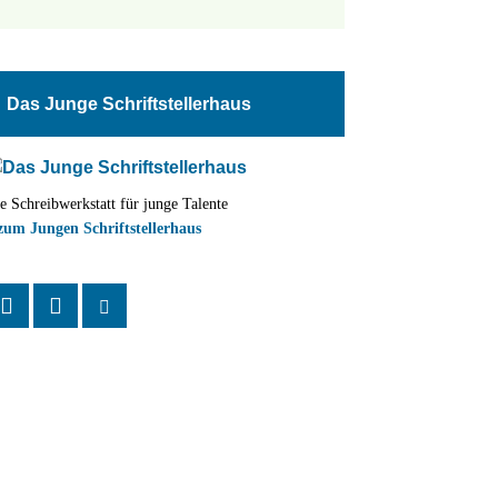
tungen
altung
Das Junge Schriftstellerhaus
en-
ion
e Schreibwerkstatt für junge Talente
,
zum Jungen Schriftstellerhaus
n