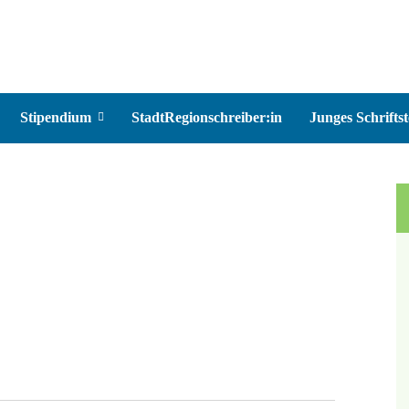
Stipendium
StadtRegionschreiber:in
Junges Schriftst