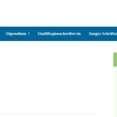
Stipendium
StadtRegionschreiber:in
Junges Schriftst