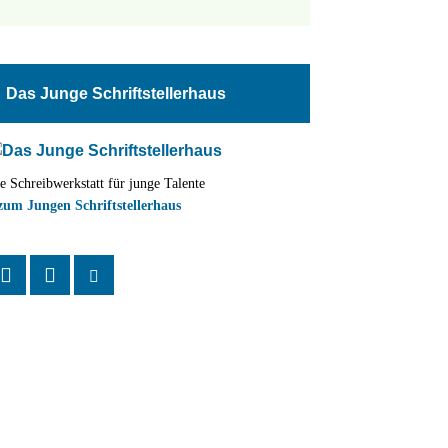
tungen
altung
Das Junge Schriftstellerhaus
en-
ion
e Schreibwerkstatt für junge Talente
,
zum Jungen Schriftstellerhaus
n