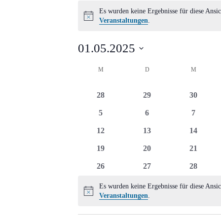
Veranstaltungen
Es wurden keine Ergebnisse für diese Ansic
Hinweis
Veranstaltungen
.
01.05.2025
Datum
Kalender
M
MONTAG
D
DIENSTAG
M
MITTWO
wählen.
von
0
0
0
28
29
30
Veranstaltungen
Veranstaltungen
Veranstaltungen
Veransta
0
0
0
5
6
7
Veranstaltungen
Veranstaltungen
Veransta
0
0
0
12
13
14
Veranstaltungen
Veranstaltungen
Veransta
0
0
0
19
20
21
Veranstaltungen
Veranstaltungen
Veransta
0
0
0
26
27
28
Veranstaltungen
Veranstaltungen
Veransta
Es wurden keine Ergebnisse für diese Ansic
Hinweis
Veranstaltungen
.