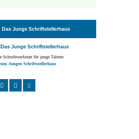
tungen
altung
Das Junge Schriftstellerhaus
en-
ion
e Schreibwerkstatt für junge Talente
,
zum Jungen Schriftstellerhaus
n