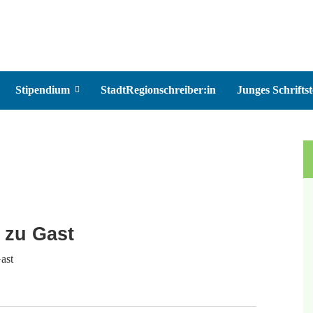
Stipendium
StadtRegionschreiber:in
Junges Schriftst
 zu Gast
ast