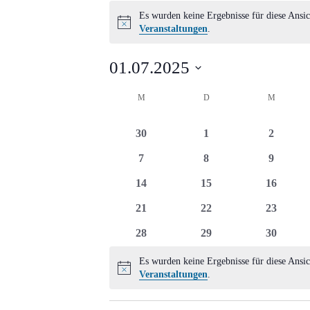
Veranstaltungen
Es wurden keine Ergebnisse für diese Ansic
Hinweis
Veranstaltungen
.
01.07.2025
Datum
Kalender
M
MONTAG
D
DIENSTAG
M
MITTWO
wählen.
von
0
0
0
30
1
2
Veranstaltungen
Veranstaltungen
Veranstaltungen
Veransta
0
0
0
7
8
9
Veranstaltungen
Veranstaltungen
Veransta
0
0
0
14
15
16
Veranstaltungen
Veranstaltungen
Veransta
0
0
0
21
22
23
Veranstaltungen
Veranstaltungen
Veransta
0
0
0
28
29
30
Veranstaltungen
Veranstaltungen
Veransta
Es wurden keine Ergebnisse für diese Ansic
Hinweis
Veranstaltungen
.