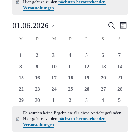
Hier geht es zu den
nächsten bevorstehenden
Hinweis
Veranstaltungen
.
Verans
Vera
01.06.2026
Suche
Monat
Ansi
Suche
Datum
Kalender
M
MONTAG
D
DIENSTAG
M
MITTWOCH
D
DONNERSTAG
F
FREITAG
S
SAMSTAG
S
SONNTAG
Navi
wählen.
und
von
0
0
0
0
0
0
0
1
2
3
4
5
6
7
Ansich
Veranstaltungen
Veranstaltungen
Veranstaltungen
Veranstaltungen
Veranstaltungen
Veranstaltungen
Veranstaltungen
Veranstal
0
0
0
0
0
0
0
8
9
10
11
12
13
14
Naviga
Veranstaltungen
Veranstaltungen
Veranstaltungen
Veranstaltungen
Veranstaltungen
Veranstaltungen
Veranstal
0
0
0
0
0
0
0
15
16
17
18
19
20
21
Veranstaltungen
Veranstaltungen
Veranstaltungen
Veranstaltungen
Veranstaltungen
Veranstaltungen
Veranstal
0
0
0
0
0
0
0
22
23
24
25
26
27
28
Veranstaltungen
Veranstaltungen
Veranstaltungen
Veranstaltungen
Veranstaltungen
Veranstaltungen
Veranstal
0
0
0
0
0
0
0
29
30
1
2
3
4
5
Veranstaltungen
Veranstaltungen
Veranstaltungen
Veranstaltungen
Veranstaltungen
Veranstaltungen
Veranstal
Es wurden keine Ergebnisse für diese Ansicht gefunden.
Hier geht es zu den
nächsten bevorstehenden
Hinweis
Veranstaltungen
.