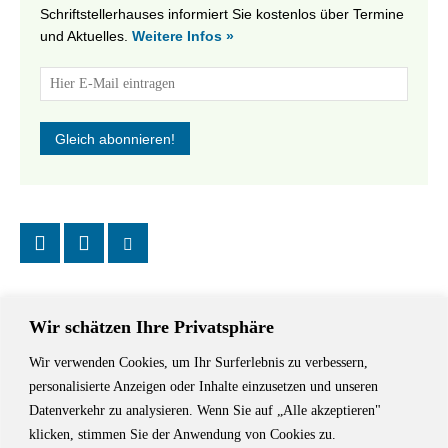
Schriftstellerhauses informiert Sie kostenlos über Termine
und Aktuelles.
Weitere Infos »
Wir schätzen Ihre Privatsphäre
Wir verwenden Cookies, um Ihr Surferlebnis zu verbessern,
Das Schriftstellerhaus ist ein beliebter Treffpunkt für Autorinnen und
personalisierte Anzeigen oder Inhalte einzusetzen und unseren
Autoren aus Stuttgart und der Region sowie ein Veranstaltungsort für
Datenverkehr zu analysieren. Wenn Sie auf „Alle akzeptieren"
Lesungen, Tagungen und Schreibwerkstätten.
klicken, stimmen Sie der Anwendung von Cookies zu.