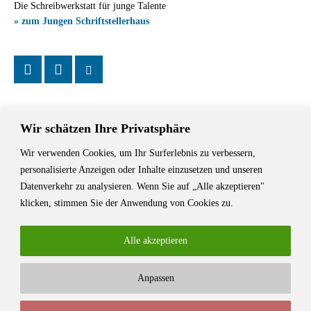
Die Schreibwerkstatt für junge Talente
» zum Jungen Schriftstellerhaus
Wir schätzen Ihre Privatsphäre
Wir verwenden Cookies, um Ihr Surferlebnis zu verbessern,
Das Schriftstellerhaus ist ein beliebter Treffpunkt für Autorinnen und
personalisierte Anzeigen oder Inhalte einzusetzen und unseren
Autoren aus Stuttgart und der Region sowie ein Veranstaltungsort für
Datenverkehr zu analysieren. Wenn Sie auf „Alle akzeptieren"
Lesungen, Tagungen und Schreibwerkstätten.
klicken, stimmen Sie der Anwendung von Cookies zu.
Alle akzeptieren
Anpassen
© Stuttgarter Schriftstellerhaus