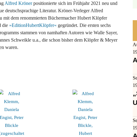
lag
Alfred Kröner
positionierte sich im Frühjahr 2021 neu und
ue deutschsprachige Literatur. Kröner-Verleger Alfred
u mit dem renommierten Büchermacher Hubert Klöpfer
d die
»EditionHubertKlöpfer«
gegründet. Die ersten sechs
sprogramms stammen von namhaften Autoren wie Walle Sayer,
annes Schweikle u.a., die schon bisher dem Klöpfer & Meyer
A
en waren.
1
A
S
1
„
U
S
1
A