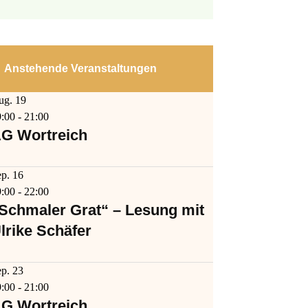
Anstehende Veranstaltungen
ug.
19
9:00
-
21:00
G Wortreich
ep.
16
9:00
-
22:00
Schmaler Grat“ – Lesung mit
lrike Schäfer
ep.
23
9:00
-
21:00
G Wortreich