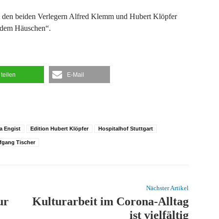
t den beiden Verlegern Alfred Klemm und Hubert Klöpfer
dem Häuschen“.
teilen
E-Mail
a Engist
Edition Hubert Klöpfer
Hospitalhof Stuttgart
fgang Tischer
Nächster Artikel
ur
Kulturarbeit im Corona-Alltag
ist vielfältig