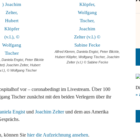
Alfred Klemm, Daniela Engist, Peter Blickle,
Hubert Klöpfer, Wolfgang Tischer, Joachim
 Daniela Engist, Peter Blickle
Zelter (v.l.) © Sabine Fecke
tet) Joachim Zelter, Hubert
(v.l.), © Wolfgang Tischer
Di
Hospitalhof vor – coronabedingt im Livestream. Über 100
» 
ang Tischer zunächst mit den beiden Verlegern über ihr
aniela Engist
und
Joachim Zelter
und dem aus Amerika
Gesprächs.
n, können Sie
hier die Aufzeichnung ansehen
.