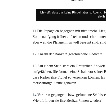
Ich weiß, dass das keine Ringelnatter ist. Aber ich 
sie ih
11
Die Papageien begegnen mir nicht mehr. Liegt 
Sonnenaufgang früher aufstehen und schon unter
aber weil die Platanen nun voll begrünt sind, sind
12
Anzahl der Bänke ≠ geschriebene Gedichte
13
Auf einem Stein steht ein Graureiher. So weit 
aufgefächert. Sie formen eine Schale vor seiner B
dass Reiher ihre Flügel so verrenken können. Es si
merkwürdige Statue gehalten.
14
Verloren gegangene bzw. gefundene Schlüssel
Wie oft finden sie ihre Besitzer*innen wieder?