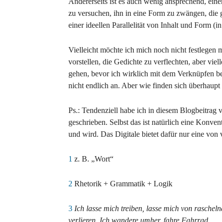
Andererseits ist es auch wenig ansprechend, ein
zu versuchen, ihn in eine Form zu zwängen, die 
einer ideellen Parallelität von Inhalt und Form (
Vielleicht möchte ich mich noch nicht festlegen 
vorstellen, die Gedichte zu verflechten, aber vie
gehen, bevor ich wirklich mit dem Verknüpfen b
nicht endlich an. Aber wie finden sich überhaup
Ps.: Tendenziell habe ich in diesem Blogbeitrag
geschrieben. Selbst das ist natürlich eine Konven
und wird. Das Digitale bietet dafür nur eine von
1
z. B. „Wort“
2
Rhetorik + Grammatik + Logik
3
Ich lasse mich treiben, lasse mich von rascheln
verlieren. Ich wandere umher, fahre Fahrrad.