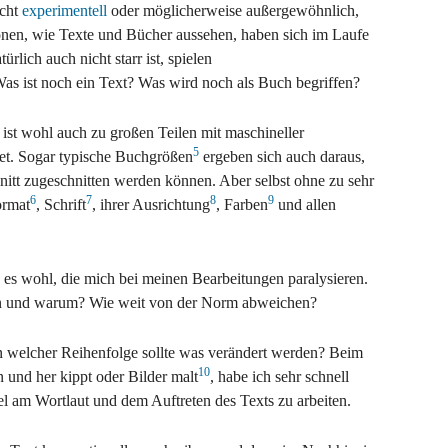
icht
experimentell
oder möglicherweise außergewöhnlich,
nen, wie Texte und Bücher aussehen, haben sich im Laufe
türlich auch nicht starr ist, spielen
Was ist noch ein Text? Was wird noch als Buch begriffen?
ist wohl auch zu großen Teilen mit maschineller
5
det. Sogar typische Buchgrößen
ergeben sich auch daraus,
nitt zugeschnitten werden können. Aber selbst ohne zu sehr
6
7
8
9
ormat
, Schrift
, ihrer Ausrichtung
, Farben
und allen
es wohl, die mich bei meinen Bearbeitungen paralysieren.
n und warum? Wie weit von der Norm abweichen?
In welcher Reihenfolge sollte was verändert werden? Beim
10
 und her kippt oder Bilder malt
, habe ich sehr schnell
llel am Wortlaut und dem Auftreten des Texts zu arbeiten.