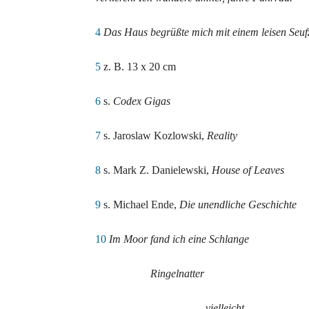
4
Das Haus begrüßte mich mit einem leisen Seufz
5
z. B. 13 x 20 cm
6
s.
Codex Gigas
7
s. Jaroslaw Kozlowski,
Reality
8
s. Mark Z. Danielewski,
House of Leaves
9
s. Michael Ende,
Die unendliche Geschichte
10
Im Moor fand ich eine Schlange
Ringelnatter
vielleicht