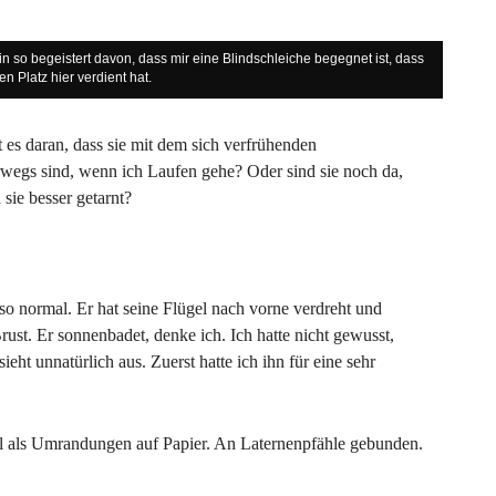
bin so begeistert davon, dass mir eine Blindschleiche begegnet ist, dass
ren Platz hier verdient hat.
es daran, dass sie mit dem sich verfrühenden
wegs sind, wenn ich Laufen gehe? Oder sind sie noch da,
 sie besser getarnt?
so normal. Er hat seine Flügel nach vorne verdreht und
rust. Er sonnenbadet, denke ich. Ich hatte nicht gewusst,
eht unnatürlich aus. Zuerst hatte ich ihn für eine sehr
 als Umrandungen auf Papier. An Laternenpfähle gebunden.