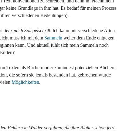
en Text konventionell zu schreiben, und dann im Nachhinein
gar keine Grundlage in ihm hat. Es bedarf für meinen Prozess
in ihren verschiedenen Bedeutungen).
mit
lehr mich Spiegelschrift
. Ich kann mir verschiedene Arten
lleicht muss ich mit dem
Sammeln
weiter dem Ende entgegen
eginnen kann. Und aktuell fühlt sich mein Sammeln noch
t Enden?
 von Texten als Büchern oder zumindest potenziellen Büchern
tion, die sofern sie jemals bestanden hat, gebrochen wurde
 vielen
Möglichkeiten
.
den Feldern in Wälder verführen, die ihre Blätter schon jetzt