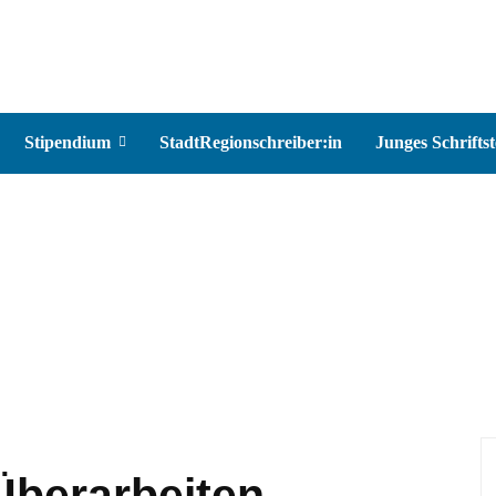
Stipendium
StadtRegionschreiber:in
Junges Schriftst
Überarbeiten