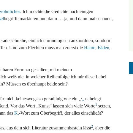
wöhnliches
. Ich möchte die Gedichte nach einigen
el
begriffe markieren und dann … ja, und dann mal schauen,
 gerade schreibe, einfach chronologisch anzuordnen, sondern
chaffen. Und zum Flechten muss man zuerst die
Haare
,
Fäden
,
chtbaren Form zu gestalten, mit meinem
Ich weiß nie, in welcher Reihenfolge ich mir diese Label
rin? Müssen es überhaupt beide sein?
ür mich keineswegs so geradlinig wie ein „/
„
nahelegt.
1
ießend. Vor das Wort „Kunst“ lassen sich viele Worte
setzen,
ann das
K.
-Wort zum Oberbegriff, der alles einschließt?
2
as, aus dem sich Literatur zusammenbasteln lässt
, aber die