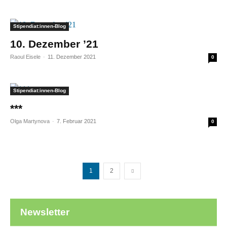
Stipendiat:innen-Blog
10. Dezember ’21
Raoul Eisele
-
11. Dezember 2021
0
Stipendiat:innen-Blog
***
Olga Martynova
-
7. Februar 2021
0
1
2
Newsletter