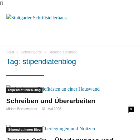
Menü
Start
Schlagworte
Stipendiatenblog
Tag: stipendiatenblog
Stipendiat:innen-Blog
Schreiben und Überarbeiten
Miriam Bornewasser
-
31. Mai 2025
0
Stipendiat:innen-Blog