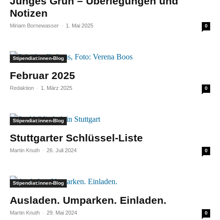
Junges Grün – Überlegungen und
Notizen
Miriam Bornewasser
-
1. Mai 2025
0
Stipendiat:innen-Blog
Februar 2025
Redaktion
-
1. März 2025
0
Stipendiat:innen-Blog
Stuttgarter Schlüssel-Liste
Martin Knuth
-
26. Juli 2024
0
Stipendiat:innen-Blog
Ausladen. Umparken. Einladen.
Martin Knuth
-
29. Mai 2024
0