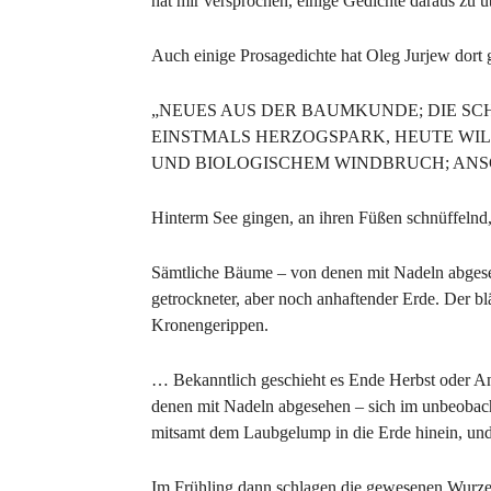
hat mir versprochen, einige Gedichte daraus zu üb
Auch einige Prosagedichte hat Oleg Jurjew dort 
„NEUES AUS DER BAUMKUNDE; DIE S
EINSTMALS HERZOGSPARK, HEUTE W
UND BIOLOGISCHEM WINDBRUCH; ANS
Hinterm See gingen, an ihren Füßen schnüffelnd,
Sämtliche Bäume – von denen mit Nadeln abgeseh
getrockneter, aber noch anhaftender Erde. Der b
Kronengerippen.
… Bekanntlich geschieht es Ende Herbst oder An
denen mit Nadeln abgesehen – sich im unbeobach
mitsamt dem Laubgelump in die Erde hinein, un
Im Frühling dann schlagen die gewesenen Wurzeln 