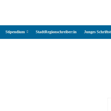
Stipendium
StadtRegionschreiber:in
Junges Schriftst