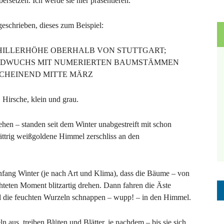
ersetzen. Ich werde sie hier präsentieren.
geschrieben, d
iese
s zum Beispiel:
CHILLERHÖHE OBERHALB VON STUTTGART;
ILDWUCHS MIT NUMERIERTEN BAUMSTÄMMEN
CHEINEND MITTE MÄRZ
 Hirsche, klein und grau.
en – standen seit dem Winter unabgestreift mit schon
lättrig weißgoldene Himmel zerschliss an den
fang Winter (je nach Art und Klima), dass die Bäume – von
teten Moment blitzartig drehen. Dann fahren die Äste
d die feuchten Wurzeln schnappen – wupp! – in den Himmel.
aus, treiben Blüten und Blätter, je nachdem – bis sie sich