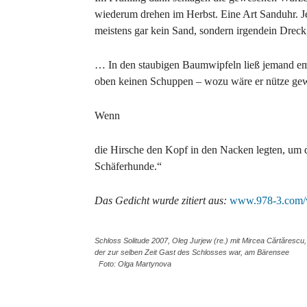
wiederum drehen im Herbst. Eine Art Sanduhr. J
meistens gar kein Sand, sondern irgendein Dreck
… In den staubigen Baumwipfeln ließ jemand ems
oben keinen Schuppen – wozu wäre er nütze gewe
Wenn
die Hirsche den Kopf in den Nacken legten, um d
Schäferhunde.“
Das Gedicht wurde zitiert aus:
www.978-3.com/ve
Schloss Solitude 2007, Oleg Jurjew (re.) mit Mircea Cărtărescu,
der zur selben Zeit Gast des Schlosses war, am Bärensee
Foto: Olga Martynova