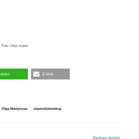
o: Oleg Jurjew
teilen
E-Mail
Olga Martynova
stipendiatenblog
Nächster Artikel