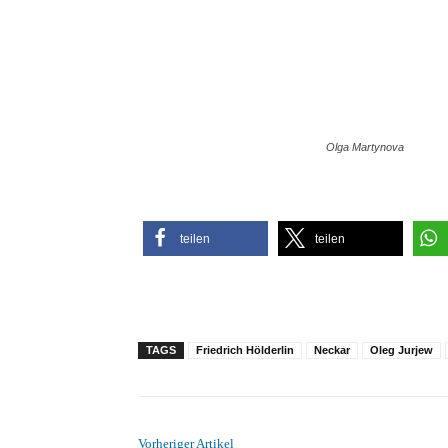
Olga Martynova Fot
teilen
teilen
TAGS
Friedrich Hölderlin
Neckar
Oleg Jurjew
Vorheriger Artikel