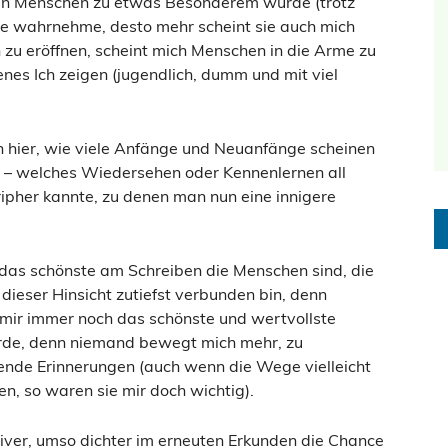
ben Menschen zu etwas Besonderem wurde (trotz
sie wahrnehme, desto mehr scheint sie auch mich
zu eröffnen, scheint mich Menschen in die Arme zu
senes Ich zeigen (jugendlich, dumm und mit viel
 hier, wie viele Anfänge und Neuanfänge scheinen
 – welches Wiedersehen oder Kennenlernen all
ripher kannte, zu denen man nun eine innigere
 das schönste am Schreiben die Menschen sind, die
dieser Hinsicht zutiefst verbunden bin, denn
 mir immer noch das schönste und wertvollste
rde, denn niemand bewegt mich mehr, zu
nde Erinnerungen (auch wenn die Wege vielleicht
fen, so waren sie mir doch wichtig).
iver, umso dichter im erneuten Erkunden die Chance