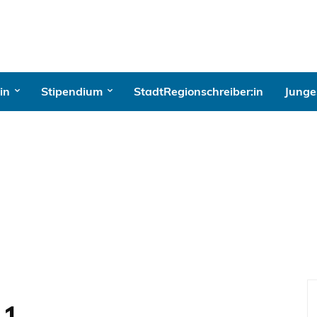
in
Stipendium
StadtRegionschreiber:in
Junges
21