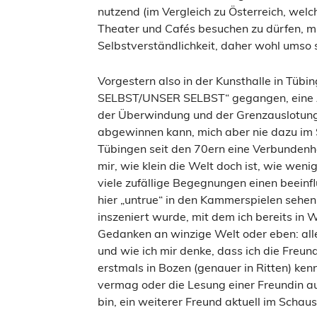
nutzend (im Vergleich zu Österreich, wel
Theater und Cafés besuchen zu dürfen, mi
Selbstverständlichkeit, daher wohl umso
Vorgestern also in der Kunsthalle in Tüb
SELBST/UNSER SELBST“ gegangen, eine Au
der Überwindung und der Grenzauslotung 
abgewinnen kann, mich aber nie dazu im
Tübingen seit den 70ern eine Verbundenhei
mir, wie klein die Welt doch ist, wie we
viele zufällige Begegnungen einen beeinf
hier „untrue“ in den Kammerspielen sehe
inszeniert wurde, mit dem ich bereits in 
Gedanken an winzige Welt oder eben: alle
und wie ich mir denke, dass ich die Freun
erstmals in Bozen (genauer in Ritten) ke
vermag oder die Lesung einer Freundin aus
bin, ein weiterer Freund aktuell im Schau