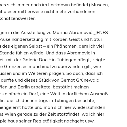
ches sich immer noch im Lockdown befindet) Museen,
t dieser mittlerweile nicht mehr vorhandenen
 schätzenswerter.
ingen in die Ausstellung zu Marina Abramović „JENES
seinandersetzung mit Körper, Geist und Natur,
des eigenen Selbst – ein Phänomen, dem ich viel
 Stande fühlen würde. Und dass Abramovic in
t mit der Galerie Dacić in Tübingen pflegt, zeigte
nige Grenzen es manchmal zu überwinden gilt, wie
lussen und im Weiteren prägen. So auch, dass ich
n durfte und dieses Stück von Gernot Grünewald
Wien und Berlin arbeitete, bestätigt meinen
s einfach ein Dorf, eine Welt in dörflichem Ausmaß
din, die ich donnerstags in Tübingen besuchte,
nnengelernt hatte und man sich hier wiederzufinden
 Wien gerade zu der Zeit stattfindet, wo ich hier
spielhaus seiner Regietätigkeit nachgeht usw.