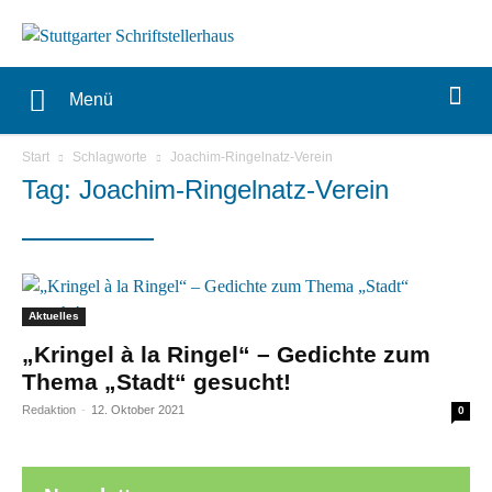
Menü
Start
Schlagworte
Joachim-Ringelnatz-Verein
Tag: Joachim-Ringelnatz-Verein
Aktuelles
„Kringel à la Ringel“ – Gedichte zum
Thema „Stadt“ gesucht!
Redaktion
-
12. Oktober 2021
0