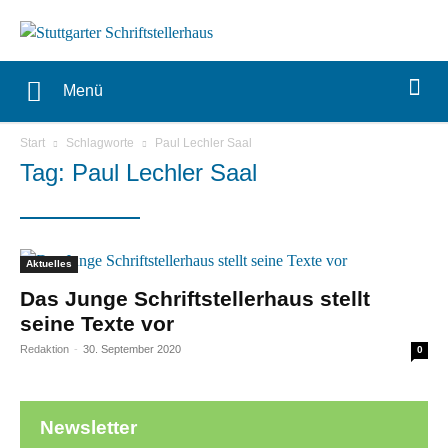
Menü
Start
Schlagworte
Paul Lechler Saal
Tag: Paul Lechler Saal
Aktuelles
Das Junge Schriftstellerhaus stellt
seine Texte vor
Redaktion
-
30. September 2020
0
Newsletter