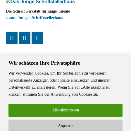
Die Schreibwerkstatt für junge Talente
» zum Jungen Schriftstellerhaus
Wir schätzen Ihre Privatsphäre
Wir verwenden Cookies, um Ihr Surferlebnis zu verbessern,
Das Schriftstellerhaus ist ein beliebter Treffpunkt für Autorinnen und
personalisierte Anzeigen oder Inhalte einzusetzen und unseren
Autoren aus Stuttgart und der Region sowie ein Veranstaltungsort für
Datenverkehr zu analysieren. Wenn Sie auf „Alle akzeptieren"
Lesungen, Tagungen und Schreibwerkstätten.
klicken, stimmen Sie der Anwendung von Cookies zu.
Alle akzeptieren
Anpassen