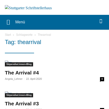
Menü
Start
Schlagworte
Thearrival
Tag: thearrival
Stipendiat:innen-Blog
The Arrival #4
Angela_Lehner
-
22. April 2020
0
Stipendiat:innen-Blog
The Arrival #3