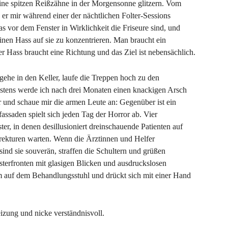
ne spitzen Reißzähne in der Morgensonne glitzern. Vom
er mir während einer der nächtlichen Folter-Sessions
das vor dem Fenster in Wirklichkeit die Friseure sind, und
einen Hass auf sie zu konzentrieren. Man braucht ein
Der Hass braucht eine Richtung und das Ziel ist nebensächlich.
 gehe in den Keller, laufe die Treppen hoch zu den
tens werde ich nach drei Monaten einen knackigen Arsch
r und schaue mir die armen Leute an: Gegenüber ist ein
assaden spielt sich jeden Tag der Horror ab. Vier
er, in denen desillusioniert dreinschauende Patienten auf
rekturen warten. Wenn die Ärztinnen und Helfer
nd sie souverän, straffen die Schultern und grüßen
nsterfronten mit glasigen Blicken und ausdruckslosen
um auf dem Behandlungsstuhl und drückt sich mit einer Hand
eizung und nicke verständnisvoll.