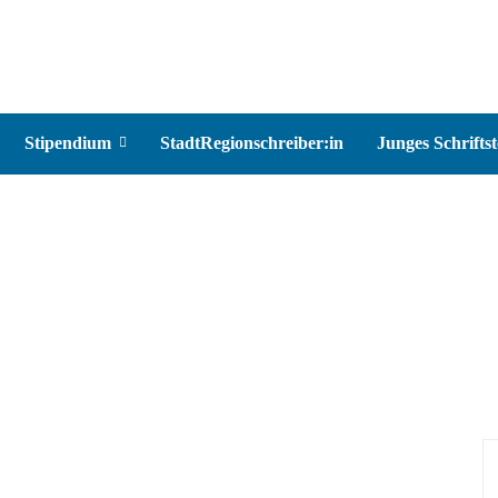
Stipendium
StadtRegionschreiber:in
Junges Schriftst