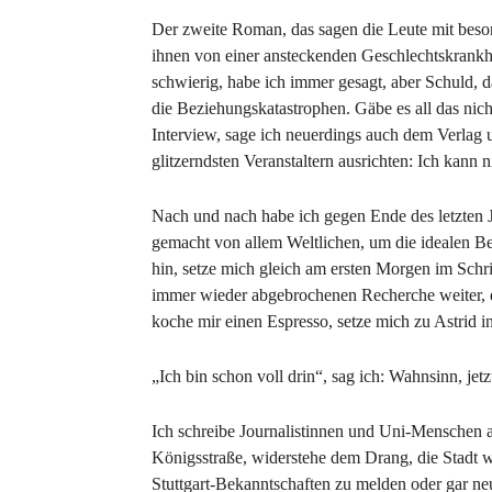
Der zweite Roman, das sagen die Leute mit beso
ihnen von einer ansteckenden Geschlechtskrankhei
schwierig, habe ich immer gesagt, aber Schuld, da
die Beziehungskatastrophen. Gäbe es all das nich
Interview, sage ich neuerdings auch dem Verlag u
glitzerndsten Veranstaltern ausrichten: Ich kann
Nach und nach habe ich gegen Ende des letzten J
gemacht von allem Weltlichen, um die idealen Be
hin, setze mich gleich am ersten Morgen im Schr
immer wieder abgebrochenen Recherche weiter, d
koche mir einen Espresso, setze mich zu Astrid i
„Ich bin schon voll drin“, sag ich: Wahnsinn, jetz
Ich schreibe Journalistinnen und Uni-Menschen a
Königsstraße, widerstehe dem Drang, die Stadt 
Stuttgart-Bekanntschaften zu melden oder gar neu