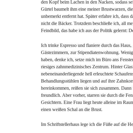
den Kopf beim Lachen in den Nacken, sodass sei
Gürtel baumelt ihm eine meiner Brustwarzen, die 
unbemerkt entfernt hat. Später erfahre ich, dass 
nicht die Bäcker. Trotzdem beschließe ich, all m
Feindbild, das habe ich aus der Politik gelernt: 
Ich trinke Espresso und flaniere durch das Haus,
Gästezimmern, zur Stipendiatenwohnung. Wenigs
haben, denke ich, setze mich im Büro ans Fenste
riesiges zahnmedizinisches Zentrum. Hinter Glasf
nebeneinanderliegende hell erleuchtete Schaufenst
Behandlungsstühlen liegen und auf ihre Zahnkor
hereinkommen, reißen sie sich zusammen. Dann si
freundlich. Aber vorher, starren sie durch die Fe
Gesichtern. Eine Frau liegt heute alleine im Ra
einen weißen Schal an die Brust.
Im Schriftstellerhaus lege ich die Füße auf die H