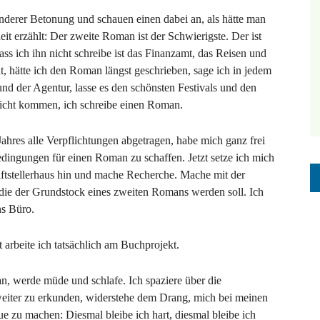
nderer Betonung und schauen einen dabei an, als hätte man
t erzählt: Der zweite Roman ist der Schwierigste. Der ist
ss ich ihn nicht schreibe ist das Finanzamt, das Reisen und
t, hätte ich den Roman längst geschrieben, sage ich in jedem
nd der Agentur, lasse es den schönsten Festivals und den
 nicht kommen, ich schreibe einen Roman.
ahres alle Verpflichtungen abgetragen, habe mich ganz frei
dingungen für einen Roman zu schaffen. Jetzt setze ich mich
iftstellerhaus hin und mache Recherche. Mache mit der
ie der Grundstock eines zweiten Romans werden soll. Ich
ns Büro.
t arbeite ich tatsächlich am Buchprojekt.
n, werde müde und schlafe. Ich spaziere über die
weiter zu erkunden, widerstehe dem Drang, mich bei meinen
e zu machen: Diesmal bleibe ich hart, diesmal bleibe ich