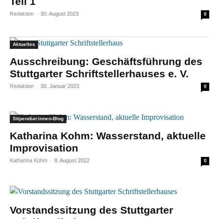
Teil 1
Redaktion
-
30. August 2023
0
Aktuelles
Ausschreibung: Geschäftsführung des
Stuttgarter Schriftstellerhauses e. V.
Redaktion
-
30. Januar 2023
0
Stipendiat:innen-Blog
Katharina Kohm: Wasserstand, aktuelle
Improvisation
Katharina Kohm
-
8. August 2022
0
Vorstandssitzung des Stuttgarter