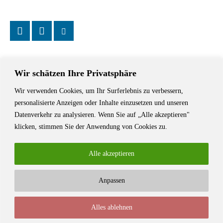
Wir schätzen Ihre Privatsphäre
Wir verwenden Cookies, um Ihr Surferlebnis zu verbessern,
Das Schriftstellerhaus ist ein beliebter Treffpunkt für Autorinnen und
personalisierte Anzeigen oder Inhalte einzusetzen und unseren
Autoren aus Stuttgart und der Region sowie ein Veranstaltungsort für
Datenverkehr zu analysieren. Wenn Sie auf „Alle akzeptieren"
Lesungen, Tagungen und Schreibwerkstätten.
klicken, stimmen Sie der Anwendung von Cookies zu.
Alle akzeptieren
Anpassen
© Stuttgarter Schriftstellerhaus
Alles ablehnen
Newsletter
Impressum / Kontakt