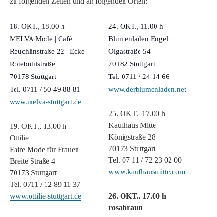
zu folgenden Zeiten und an folgenden Orten:
18. OKT., 18.00 h
24. OKT., 11.00 h
MELVA Mode | Café
Blumenladen Engel
Reuchlinstraße 22 | Ecke
Olgastraße 54
Rotebühlstraße
70182 Stuttgart
70178 Stuttgart
Tel. 0711 / 24 14 66
Tel. 0711 / 50 49 88 81
www.derblumenladen.net
www.melva-stuttgart.de
25. OKT., 17.00 h
Kaufhaus Mitte
19. OKT., 13.00 h
Königstraße 28
Ottilie
70173 Stuttgart
Faire Mode für Frauen
Tel. 07 11 / 72 23 02 00
Breite Straße 4
www.kaufhausmitte.com
70173 Stuttgart
Tel. 0711 / 12 89 11 37
www.ottilie-stuttgart.de
26. OKT., 17.00 h
rosabraun