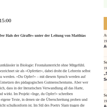
 15:00
A
er Hals der Giraffe« unter der Leitung von Matthias
19
A
S
tklässler in Biologie: Frontalunterricht ohne Mitgefühl.
19
zeichnet sie als »Opfertier«, dabei droht die Lehrerin selbst
„
zu werden. »Du Opfer!« – mit diesem Spruch werden auf
S
Entsetzen des pädagogischen Gutmenschentums. Aber wer
ch, dass in der literarischen Verwandlung all das Harte,
d wirkt. Im Projekt »Inge, du Opfer!« schreiben
S
eigene Texte, in denen sie die Überschreitung proben und
19
ht schulkonform ist. Im Stil des Poetry Slam tragen die
A