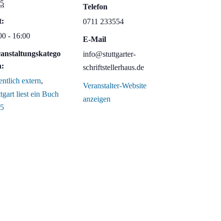
5
Telefon
t:
0711 233554
00 - 16:00
E-Mail
anstaltungskatego
info@stuttgarter-
n:
schriftstellerhaus.de
entlich extern
,
Veranstalter-Website
tgart liest ein Buch
anzeigen
5