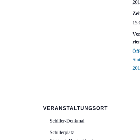
201
Zei
15:
Ver
rie
Öff
Stut
201
VERANSTALTUNGSORT
Schiller-Denkmal
Schillerplatz