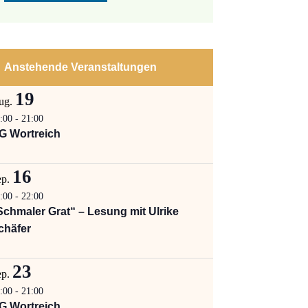
Anstehende Veranstaltungen
19
ug.
:00
-
21:00
G Wortreich
16
ep.
:00
-
22:00
Schmaler Grat“ – Lesung mit Ulrike
chäfer
23
ep.
:00
-
21:00
G Wortreich