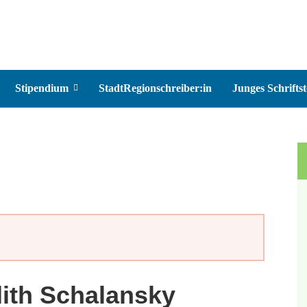
Stipendium
StadtRegionschreiber:in
Junges Schriftst
dith Schalansky