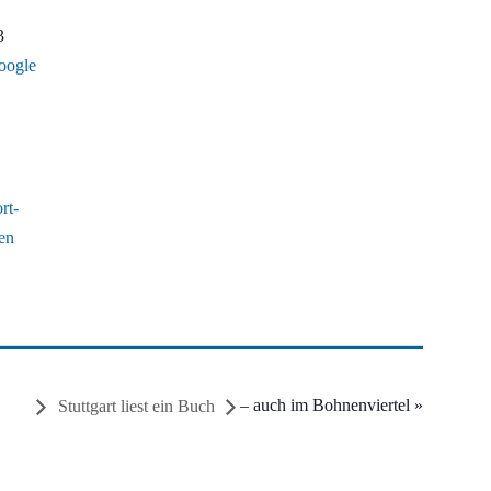
3
oogle
rt-
en
– auch im Bohnenviertel
»
Stuttgart liest ein Buch