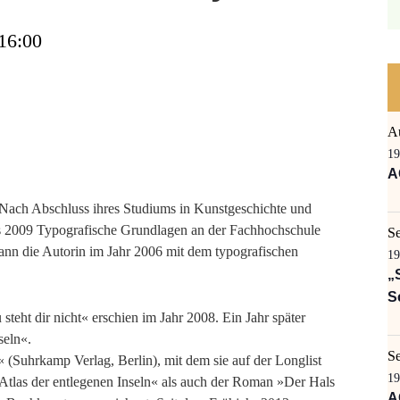
 16:00
A
19
A
Nach Abschluss ihres Studiums in Kunstgeschichte und
is 2009 Typografische Grundlagen an der Fachhochschule
S
gann die Autorin im Jahr 2006 mit dem typografischen
19
„
S
steht dir nicht« erschien im Jahr 2008. Ein Jahr später
seln«.
S
 (Suhrkamp Verlag, Berlin), mit dem sie auf der Longlist
19
tlas der entlegenen Inseln« als auch der Roman »Der Hals
A