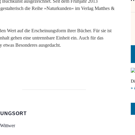
ng Buchkunst ausgezeichnet. Seit dem Frühjahr 2013
d gestalterisch die Reihe »Naturkunden« im Verlag Matthes &
ßen Wert auf die Erscheinungsform ihrer Bücher. Für sie ist
halt gehen eine untrennbare Einheit ein. Auch für das
ky etwas Besonderes ausgedacht.
Di
» 
TUNGSORT
Wittwer