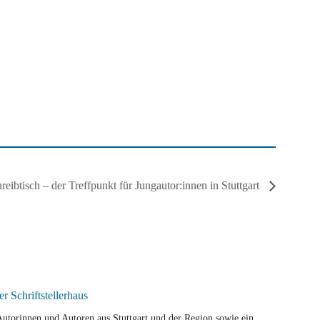
reibtisch – der Treffpunkt für Jungautor:innen in Stuttgart
r Autorinnen und Autoren aus Stuttgart und der Region sowie ein