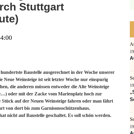
rch Stuttgart
ute)
14:00
A
19
A
e hundertste Baustelle ausgerechnet in der Woche unserer
S
 Neue Weinsteige ist seit letzter Woche nur einspurig
19
en, die anderen müssen entweder die Alte Weinsteige
„
ue…) oder mit der Zacke vom Marienplatz hoch zur
S
te Stück auf der Neuen Weinsteige fahren oder man fährt
ährt von dort bis zum Garnisonsschützenhaus.
 hat nicht auf Baustelle geschaltet. Es soll schön werden.
S
19
A