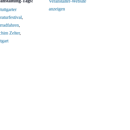
anstaltung-Tags:
Veranstalter-Website
anzeigen
tuttgarter
raturfestival
,
rradfahren
,
chim Zelter
,
tgart