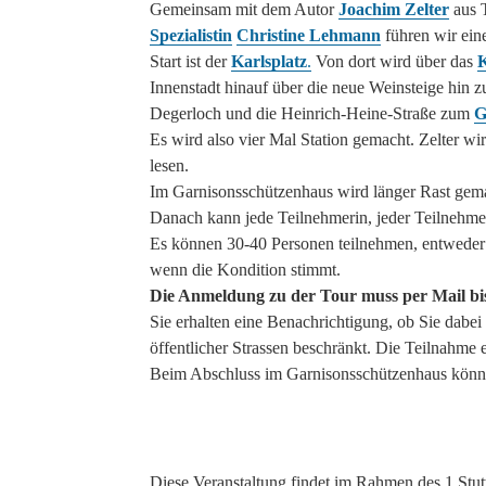
Gemeinsam mit dem Autor
Joachim Zelter
aus T
Spezialistin
Christine Lehmann
führen wir eine
Start ist der
Karlsplatz
.
Von dort wird über das
Innenstadt hinauf über die neue Weinsteige hin
Degerloch und die Heinrich-Heine-Straße zum
G
Es wird also vier Mal Station gemacht. Zelter wi
lesen.
Im Garnisonsschützenhaus wird länger Rast gem
Danach kann jede Teilnehmerin, jeder Teilnehme
Es können 30-40 Personen teilnehmen, entweder
wenn die Kondition stimmt.
Die Anmeldung zu der Tour muss per Mail bis 
Sie erhalten eine Benachrichtigung, ob Sie dabei
öffentlicher Strassen beschränkt. Die Teilnahme 
Beim Abschluss im Garnisonsschützenhaus können
Diese Veranstaltung findet im Rahmen des 1.Stuttg