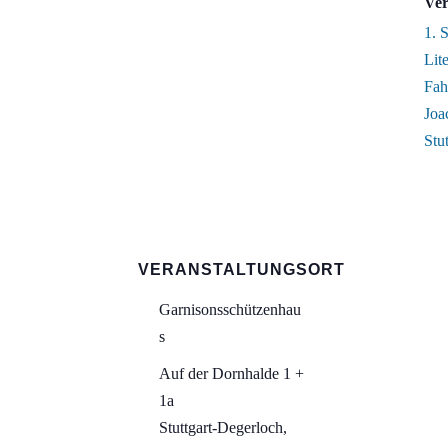
Ver
1. S
Lite
Fah
Joa
Stut
VERANSTALTUNGSORT
Garnisonsschützenhau
s
Auf der Dornhalde 1 +
1a
Stuttgart-Degerloch
,