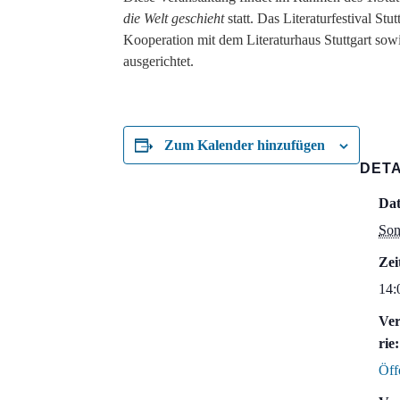
die Welt geschieht
statt. Das Literaturfestival St
Kooperation mit dem Literaturhaus Stuttgart sowi
ausgerichtet.
Zum Kalender hinzufügen
DETA
Da
Son
Zei
14:
Ver
rie:
Öff