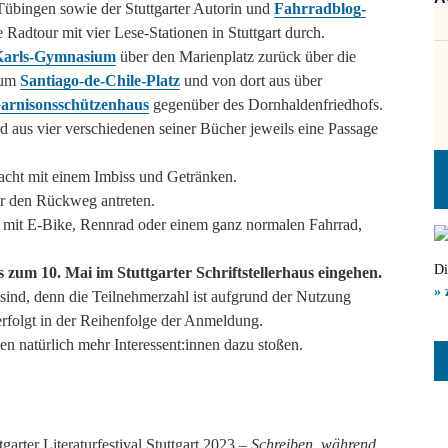
übingen sowie der Stuttgarter Autorin und
Fahrradblog-
 Radtour mit vier Lese-Stationen in Stuttgart durch.
Karls-Gymnasium
über den Marienplatz zurück über die
 zum
Santiago-de-Chile-Platz
und von dort aus über
arnisonsschützenhaus
gegenüber des Dornhaldenfriedhofs.
rd aus vier verschiedenen seiner Bücher jeweils eine Passage
acht mit einem Imbiss und Getränken.
r den Rückweg antreten.
 mit E-Bike, Rennrad oder einem ganz normalen Fahrrad,
Di
zum 10. Mai im Stuttgarter Schriftstellerhaus eingehen.
» 
 sind, denn die Teilnehmerzahl ist aufgrund der Nutzung
erfolgt in der Reihenfolge der Anmeldung.
 natürlich mehr Interessent:innen dazu stoßen.
arter Literaturfestival Stuttgart 2023 –
Schreiben, während