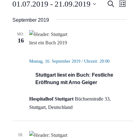
Veranstaltungen
Verans
Vera
01.07.2019
 - 
21.09.2019
Suche
Liste
Ansi
Suche
Datum
September 2019
Navi
wählen.
und
MO.
Ansich
16
Naviga
Montag, 16. September 2019 / Uhrzeit: 20:00
Stuttgart liest ein Buch: Festliche
Eröffnung mit Arno Geiger
Hospitalhof Stuttgart
Büchsenstraße 33,
Stuttgart, Deutschland
DI.