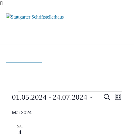
Menü
Veranstaltungen
Verans
Vera
01.05.2024
 - 
24.07.2024
Suche
Liste
Ansi
Suche
Datum
Mai 2024
Navi
wählen.
und
SA.
Ansich
4