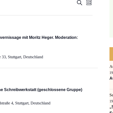
Veranstal
Veranst
Suche
Liste
Ansicht
Suche
Navigat
und
Ansichten
vernissage mit Moritz Heger. Moderation:
Navigatio
 33, Stuttgart, Deutschland
A
19
A
he Schreibwerkstatt (geschlossene Gruppe)
S
19
straße 4, Stuttgart, Deutschland
„