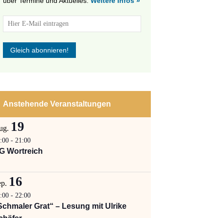
über Termine und Aktuelles.
Weitere Infos »
tungen
altung
en-
ion
,
n
Anstehende Veranstaltungen
19
ug.
:00
-
21:00
G Wortreich
16
ep.
:00
-
22:00
Schmaler Grat“ – Lesung mit Ulrike