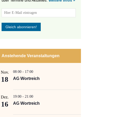
über Termine und Aktuelles.
Weitere Infos »
tungen
altung
Anstehende Veranstaltungen
en-
ion
08:00
-
17:00
Nov.
18
AG Wortreich
,
n
19:00
-
21:00
Dez.
16
AG Wortreich